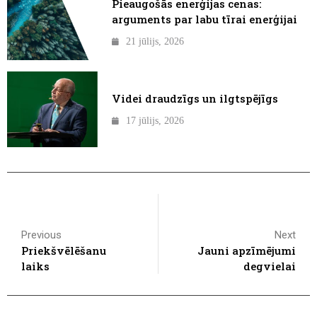
Pieaugošās enerģijas cenas:
arguments par labu tīrai enerģijai
21 jūlijs, 2026
Videi draudzīgs un ilgtspējīgs
17 jūlijs, 2026
Previous
Next
Priekšvēlēšanu
Jauni apzīmējumi
laiks
degvielai