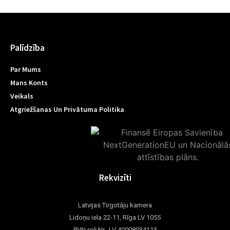
Palīdzība
Par Mums
Mans Konts
Veikals
Atgriežšanas Un Privātuma Politika
Rekvizīti
Latvijas Tirgotāju kamera
Lidoņu iela 22-11, Rīga LV 1055
PVN reģ.Nr. LV 40008034113