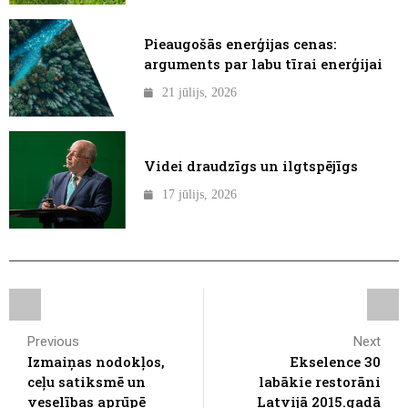
Pieaugošās enerģijas cenas:
arguments par labu tīrai enerģijai
21 jūlijs, 2026
Videi draudzīgs un ilgtspējīgs
17 jūlijs, 2026
Previous
Next
Izmaiņas nodokļos,
Ekselence 30
ceļu satiksmē un
labākie restorāni
veselības aprūpē
Latvijā 2015.gadā