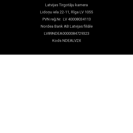
Latvijas Tirgotāju kamera
Lidoņu iela 22-11, Rīga LV 1055
PVN reģ.Nr. LV 40008034113
Nordea Bank AB Latvijas filiāle
LV89NDEA0000084729323
Kods NDEALV2X