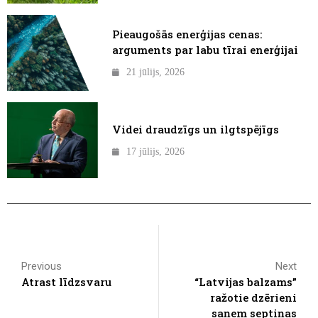
Pieaugošās enerģijas cenas:
arguments par labu tīrai enerģijai
21 jūlijs, 2026
Videi draudzīgs un ilgtspējīgs
17 jūlijs, 2026
Previous
Next
Atrast līdzsvaru
“Latvijas balzams”
ražotie dzērieni
saņem septiņas