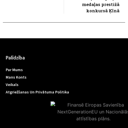
medaļas prestižā
konkursā Ķīnā
Palīdzība
Par Mums
Mans Konts
Veikals
Atgriežšanas Un Privātuma Politika