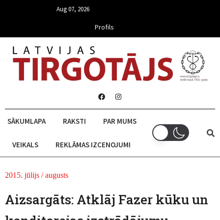
Aug 07, 2026
Profils
SĀKUMLAPA
RAKSTI
PAR MUMS
VEIKALS
REKLĀMAS IZCENOJUMI
2015. jūlijs / augusts
Aizsargāts: Atklāj Fazer kūku un