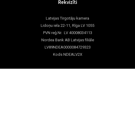
Rekvizīti
Latvijas Tirgotāju kamera
Lidoņu iela 22-11, Rīga LV 1055
PVN reģ.Nr. LV 40008034113
Nordea Bank AB Latvijas filiāle
LV89NDEA0000084729323
Kods NDEALV2X