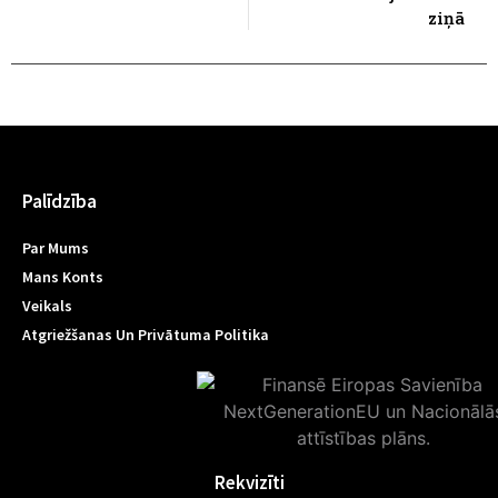
ziņā
Palīdzība
Par Mums
Mans Konts
Veikals
Atgriežšanas Un Privātuma Politika
Rekvizīti