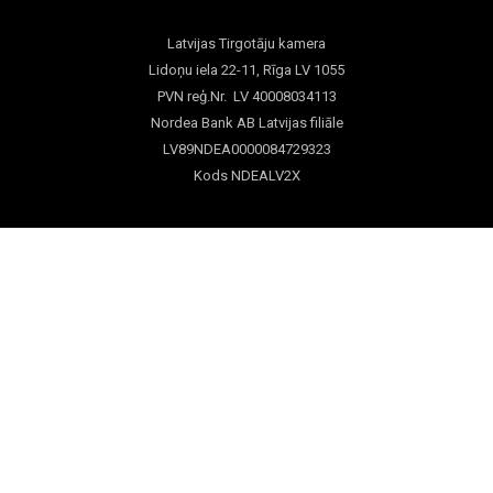
Latvijas Tirgotāju kamera
Lidoņu iela 22-11, Rīga LV 1055
PVN reģ.Nr. LV 40008034113
Nordea Bank AB Latvijas filiāle
LV89NDEA0000084729323
Kods NDEALV2X