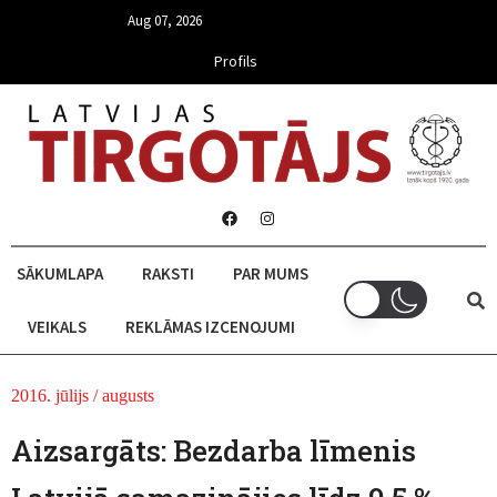
Aug 07, 2026
Profils
SĀKUMLAPA
RAKSTI
PAR MUMS
VEIKALS
REKLĀMAS IZCENOJUMI
2016. jūlijs / augusts
Aizsargāts: Bezdarba līmenis