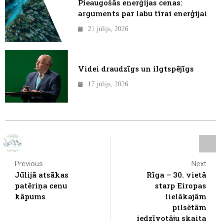
Pieaugošās enerģijas cenas:
arguments par labu tīrai enerģijai
21 jūlijs, 2026
Videi draudzīgs un ilgtspējīgs
17 jūlijs, 2026
Previous
Next
Jūlijā atsākas
Rīga – 30. vietā
patēriņa cenu
starp Eiropas
kāpums
lielākajām
pilsētām
iedzīvotāju skaita