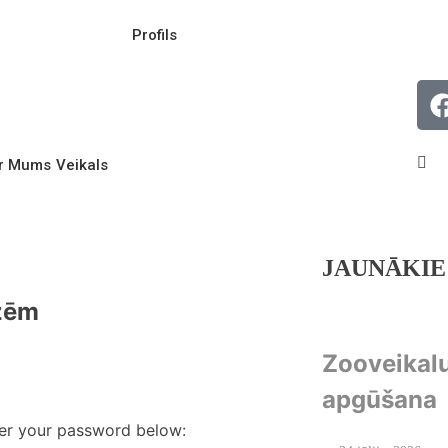
Profils
r Mums
Veikals
JAUNĀKIE
īzēm
Zooveikal
apgūšana
ter your password below: