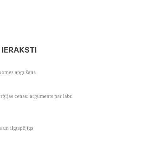
 IERAKSTI
kotnes apgūšana
6
rģijas cenas: arguments par labu
 un ilgtspējīgs