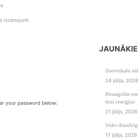
ms
s izcenojumi
JAUNĀKIE
Zooveikalu nā
24 jūlijs, 202
Pieaugošās ene
tīrai enerģijai
ter your password below:
21 jūlijs, 2026
Videi draudzīgs
17 jūlijs, 2026