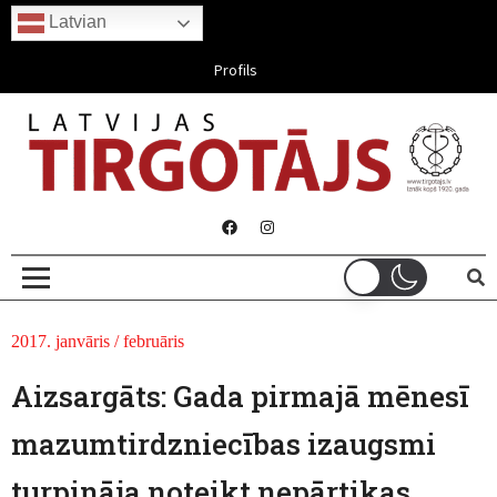
Latvian
Aug 07, 2026
Profils
2017. janvāris / februāris
Aizsargāts: Gada pirmajā mēnesī
mazumtirdzniecības izaugsmi
turpināja noteikt nepārtikas