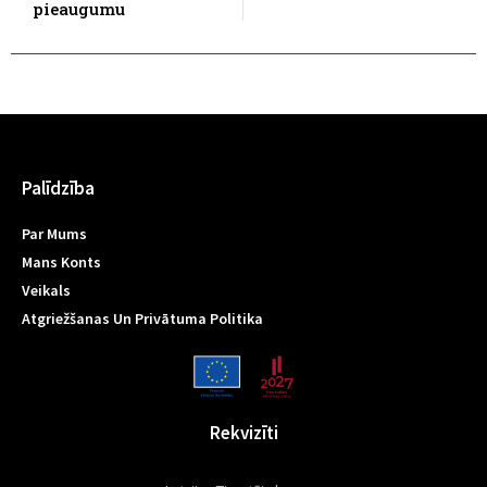
pieaugumu
Palīdzība
Par Mums
Mans Konts
Veikals
Atgriežšanas Un Privātuma Politika
Rekvizīti