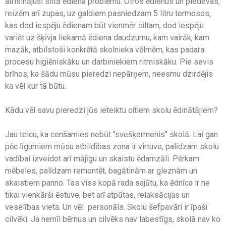
atrisinājuši siltā ēdiena problēmu. Otros ēdienus un piedevas,
reizēm arī zupas, uz galdiem pasniedzam 5 litru termosos,
kas dod iespēju ēdienam būt vienmēr siltam, dod iespēju
variēt uz šķīvja liekamā ēdiena daudzumu, kam vairāk, kam
mazāk, atbilstoši konkrētā skolnieka vēlmēm, kas padara
procesu higiēniskāku un darbiniekiem ritmiskāku. Pie sevis
brīnos, ka šādu mūsu pieredzi nepārņem, neesmu dzirdējis
ka vēl kur tā būtu.
Kādu vēl savu pieredzi jūs ieteiktu citiem skolu ēdinātājiem?
Jau teicu, ka cenšamies nebūt ‘’svešķermenis’’ skolā. Lai gan
pēc līgumiem mūsu atbildības zona ir virtuve, palīdzam skolu
vadībai izveidot arī mājīgu un skaistu ēdamzāli. Pērkam
mēbeles, palīdzam remontēt, bagātinām ar gleznām un
skaistiem panno. Tas viss kopā rada sajūtu, ka ēdnīca ir ne
tikai vienkārši ēstuve, bet arī atpūtas, relaksācijas un
veselības vieta. Un vēl personāls. Skolu šefpavāri ir īpaši
cilvēki. Ja nemīl bērnus un cilvēks nav labestīgs, skolā nav ko