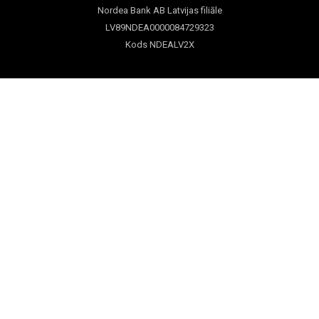
Nordea Bank AB Latvijas filiāle
LV89NDEA0000084729323
Kods NDEALV2X