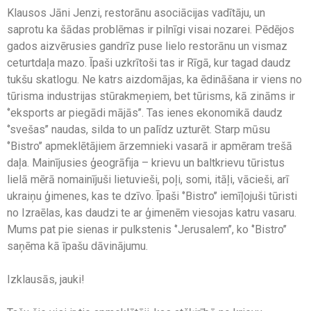
Klausos Jāni Jenzi, restorānu asociācijas vadītāju, un
saprotu ka šādas problēmas ir pilnīgi visai nozarei. Pēdējos
gados aizvērusies gandrīz puse lielo restorānu un vismaz
ceturtdaļa mazo. Īpaši uzkrītoši tas ir Rīgā, kur tagad daudz
tukšu skatlogu. Ne katrs aizdomājas, ka ēdināšana ir viens no
tūrisma industrijas stūrakmeņiem, bet tūrisms, kā zināms ir
‘’eksports ar piegādi mājās’’. Tas ienes ekonomikā daudz
‘’svešas’’ naudas, silda to un palīdz uzturēt. Starp mūsu
‘’Bistro’’ apmeklētājiem ārzemnieki vasarā ir apmēram trešā
daļa. Mainījusies ģeogrāfija – krievu un baltkrievu tūristus
lielā mērā nomainījuši lietuvieši, poļi, somi, itāļi, vācieši, arī
ukraiņu ģimenes, kas te dzīvo. Īpaši ‘’Bistro’’ iemīļojuši tūristi
no Izraēlas, kas daudzi te ar ģimenēm viesojas katru vasaru.
Mums pat pie sienas ir pulkstenis ‘’Jerusalem’’, ko ‘’Bistro’’
saņēma kā īpašu dāvinājumu.
Izklausās, jauki!