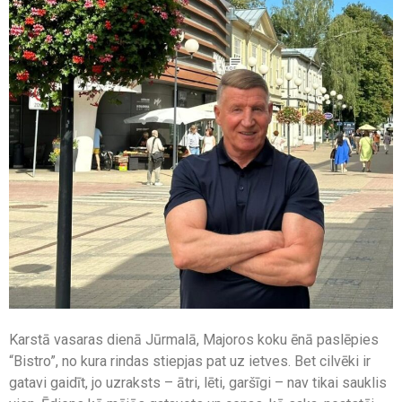
Karstā vasaras dienā Jūrmalā, Majoros koku ēnā paslēpies
“Bistro”, no kura rindas stiepjas pat uz ietves. Bet cilvēki ir
gatavi gaidīt, jo uzraksts – ātri, lēti, garšīgi – nav tikai sauklis