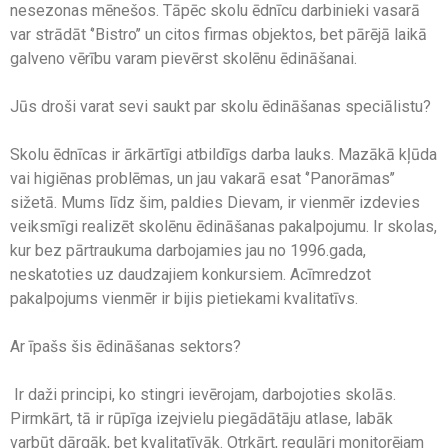
nesezonas mēnešos. Tāpēc skolu ēdnīcu darbinieki vasarā
var strādāt ‘’Bistro’’ un citos firmas objektos, bet pārējā laikā
galveno vērību varam pievērst skolēnu ēdināšanai.
Jūs droši varat sevi saukt par skolu ēdināšanas speciālistu?
Skolu ēdnīcas ir ārkārtīgi atbildīgs darba lauks. Mazākā kļūda
vai higiēnas problēmas, un jau vakarā esat ‘’Panorāmas’’
sižetā. Mums līdz šim, paldies Dievam, ir vienmēr izdevies
veiksmīgi realizēt skolēnu ēdināšanas pakalpojumu. Ir skolas,
kur bez pārtraukuma darbojamies jau no 1996.gada,
neskatoties uz daudzajiem konkursiem. Acīmredzot
pakalpojums vienmēr ir bijis pietiekami kvalitatīvs.
Ar īpašs šis ēdināšanas sektors?
Ir daži principi, ko stingri ievērojam, darbojoties skolās.
Pirmkārt, tā ir rūpīga izejvielu piegādātāju atlase, labāk
varbūt dārgāk, bet kvalitatīvāk. Otrkārt, regulāri monitorējam