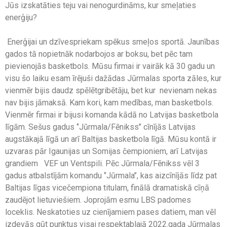
Jūs izskatāties teju vai nenogurdināms, kur smeļaties
enerģiju?
Enerģijai un dzīvespriekam spēkus smeļos sportā. Jaunības
gados tā nopietnāk nodarbojos ar boksu, bet pēc tam
pievienojās basketbols. Mūsu firmai ir vairāk kā 30 gadu un
visu šo laiku esam īrējuši dažādas Jūrmalas sporta zāles, kur
vienmēr bijis daudz spēlētgribētāju, bet kur nevienam nekas
nav bijis jāmaksā. Kam kori, kam medības, man basketbols.
Vienmēr firmai ir bijusi komanda kādā no Latvijas basketbola
līgām. Sešus gadus ‘’Jūrmala/Fēnikss’’ cīnījās Latvijas
augstākajā līgā un arī Baltijas basketbola līgā. Mūsu kontā ir
uzvaras pār Igaunijas un Somijas čempioniem, arī Latvijas
grandiem VEF un Ventspili. Pēc Jūrmala/Fēnikss vēl 3
gadus atbalstījām komandu ‘’Jūrmala’’, kas aizcīnījās līdz pat
Baltijas līgas vicečempiona titulam, finālā dramatiskā cīņā
zaudējot lietuviešiem. Joprojām esmu LBS padomes
loceklis. Neskatoties uz cienījamiem pases datiem, man vēl
izdevās gūt punktus visai respektablajā 2022.gada Jūrmalas