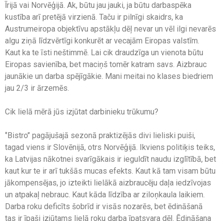
Īrijā vai Norvēģijā. Ak, būtu jau jauki, ja būtu darbaspēka
kustība arī pretējā virzienā. Taču ir pilnīgi skaidrs, ka
Austrumeiropa objektīvu apstākļu dēļ nevar un vēl ilgi nevarēs
algu ziņā līdzvērtīgi konkurēt ar vecajām Eiropas valstīm.
Kaut ka te īsti neštimmē. Lai cik draudzīga un vienota būtu
Eiropas savienība, bet maciņš tomēr katram savs. Aizbrauc
jaunākie un darba spējīgākie. Mani meitai no klases biedriem
jau 2/3 ir ārzemēs.
Cik lielā mērā jūs izjūtat darbinieku trūkumu?
‘’Bistro’’ pagājušajā sezonā praktizējās divi lieliski puiši,
tagad viens ir Slovēnijā, otrs Norvēģijā. Ikviens politiķis teiks,
ka Latvijas nākotnei svarīgākais ir ieguldīt naudu izglītībā, bet
kaut kur te ir arī tukšās mucas efekts. Kaut kā tam visam būtu
jākompensējas, jo izteikti lielākā aizbraucēju daļa iedzīvojas
un atpakaļ nebrauc. Kaut kāda līdzība ar ziloņkaula laikiem.
Darba roku deficīts šobrīd ir visās nozarēs, bet ēdināšanā
tas ir īpaši izjūtams lielā roku darba īpatsvara dēļ. Ēdināšana