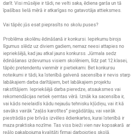
darīt. Visi mūsējie ir tādi, ne velti saka, ēdiena garša un tā
īpašības lielā mērā ir atkarīgas no gatavotāja attieksmes.
Vai tāpēc jūs esat pieprasīts no skolu puses?
Problēma skolēnu ēdināšanā ir konkursi. Iepirkumu birojs
līgumus slēdz uz diviem gadiem, nemaz neesi attapies no
iepriekšējā, kad jau atkal jauns konkurss. Jūrmala sedz
ēdināšanas izdevumus visiem skolēniem, līdz pat 12.klasei,
tāpēc pretendentu vienmēr ir pietiekami. Bet konkursu
noteikumi ir tādi, ka īstenībā galvenā sacensība ir nevis starp
labākajiem darba darītājiem, bet labākajiem projektu
rakstītājiem. Iepriekšējā darba pieredze, atsauksmes vai
rekomendācijas netiek ņemtas vērā. Iznāk ka sacensība ir,
vai kāds neielaidīs kādu nejaušu tehnisku kļūdiņu, vai it kā
savāks vairāk ‘’zaļās karotītes’’ piegādātāju, vai vairāk
piestrādās pie brīvās izvēles ēdienkartes, kurai īstenībā ir
maza praktiska nozīme. Tas viss bieži vien nav kopsakarā ar
reālo pakalpojuma kvalitāti firmai darbojoties skolā.