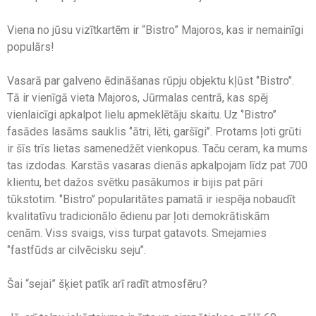
Viena no jūsu vizītkartēm ir “Bistro” Majoros, kas ir nemainīgi
populārs!
Vasarā par galveno ēdināšanas rūpju objektu kļūst ‘’Bistro’’.
Tā ir vienīgā vieta Majoros, Jūrmalas centrā, kas spēj
vienlaicīgi apkalpot lielu apmeklētāju skaitu. Uz ‘’Bistro’’
fasādes lasāms sauklis ‘’ātri, lēti, garšīgi’’. Protams ļoti grūti
ir šīs trīs lietas samenedžēt vienkopus. Taču ceram, ka mums
tas izdodas. Karstās vasaras dienās apkalpojam līdz pat 700
klientu, bet dažos svētku pasākumos ir bijis pat pāri
tūkstotim. ‘’Bistro’’ popularitātes pamatā ir iespēja nobaudīt
kvalitatīvu tradicionālo ēdienu par ļoti demokrātiskām
cenām. Viss svaigs, viss turpat gatavots. Smejamies
‘’fastfūds ar cilvēcisku seju’’.
Šai “sejai” šķiet patīk arī radīt atmosfēru?