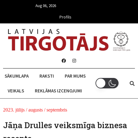
Aug 06, 2026
Profils
SĀKUMLAPA
RAKSTI
PAR MUMS
VEIKALS
REKLĀMAS IZCENOJUMI
2023. jūlijs / augusts / septembris
Jāņa Drulles veiksmīga biznesa