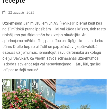
recepte
22 augusts, 2023
Uzņēmējam Jānim Drullem un AS “Fēnikss” piemīt kaut kas
no šī mītiskā putna īpašībām – lai vai kādas krīzes, tiek rasts
risinājums pat šķietamās bezizejas situācijās. Ar
apbrīnojamu mērķtiecību, pacietību un rūpīgu ikdienas darbu
Jānis Drulle turpina attīstīt un paplašināt viņa pārvaldībā
esošos uzņēmumus, iemantojot savu darbinieku un kolēģu
cieņu. Savukārt, kā viņam savos ēdināšanas uzņēmumos
izdodas savienot teju vai nesavienojamo – ātri, lēti, garšīgi –
arī par to šajā sarunā.