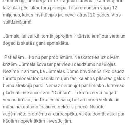
sastāvdaļa, un kurš jau ir tik traģiskā stāvoklī, ka transportu
laiž tikai pēc luksofora principa. Tilta remontam vajag 12
miljonus, kurus institūcijas jau nevar atrast 20 gadus. Viss
salīdzinājumā.
Jūrmala, lai vai kā, tomēr joprojām ir tūristu iemīļota vieta un
šogad izskatās gana apmeklēta.
Patiešām – ko nu par problēmām. Neskatoties uz divām
krīzēm, Jūrmala šovasar par viesu daudzumu nežēlojas.
Nozīme ir arī tam, ka Jūrmalas Dome brīvdienās rīko daudz
tūristu piesaistes pasākumu, arī tas, ka abos pilsētas galos ir
bērnu atrakciju parki. Nemaz nerunājot par lielisko Jūrmalas
pludmali un koncertzāli “Dzintari”. Tā kā biznesā šogad
veicas tīri labi, ne tikai ēdināšana, bet arī mūsu veikalu un
mūsu nekustamo īpašumu sektors priecē. Nebūtu
augšminēto problēmu ar darbaspēku, varētu domāt atkal par
kādām nopietnākām investīcijām.