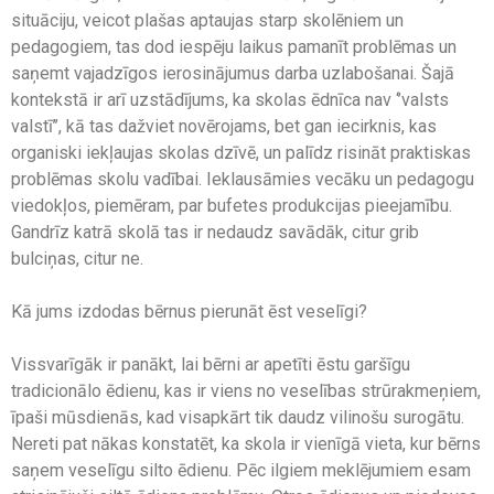
situāciju, veicot plašas aptaujas starp skolēniem un
pedagogiem, tas dod iespēju laikus pamanīt problēmas un
saņemt vajadzīgos ierosinājumus darba uzlabošanai. Šajā
kontekstā ir arī uzstādījums, ka skolas ēdnīca nav ‘’valsts
valstī’’, kā tas dažviet novērojams, bet gan iecirknis, kas
organiski iekļaujas skolas dzīvē, un palīdz risināt praktiskas
problēmas skolu vadībai. Ieklausāmies vecāku un pedagogu
viedokļos, piemēram, par bufetes produkcijas pieejamību.
Gandrīz katrā skolā tas ir nedaudz savādāk, citur grib
bulciņas, citur ne.
Kā jums izdodas bērnus pierunāt ēst veselīgi?
Vissvarīgāk ir panākt, lai bērni ar apetīti ēstu garšīgu
tradicionālo ēdienu, kas ir viens no veselības strūrakmeņiem,
īpaši mūsdienās, kad visapkārt tik daudz vilinošu surogātu.
Nereti pat nākas konstatēt, ka skola ir vienīgā vieta, kur bērns
saņem veselīgu silto ēdienu. Pēc ilgiem meklējumiem esam