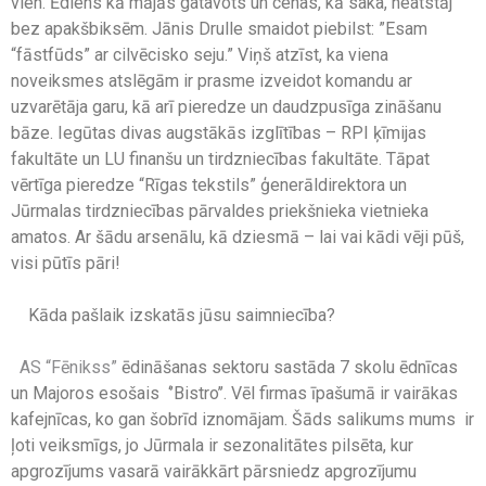
vien. Ēdiens kā mājās gatavots un cenas, kā saka, neatstāj
bez apakšbiksēm. Jānis Drulle smaidot piebilst: ”Esam
“fāstfūds” ar cilvēcisko seju.” Viņš atzīst, ka viena
noveiksmes atslēgām ir prasme izveidot komandu ar
uzvarētāja garu, kā arī pieredze un daudzpusīga zināšanu
bāze. Iegūtas divas augstākās izglītības – RPI ķīmijas
fakultāte un LU finanšu un tirdzniecības fakultāte. Tāpat
vērtīga pieredze “Rīgas tekstils” ģenerāldirektora un
Jūrmalas tirdzniecības pārvaldes priekšnieka vietnieka
amatos. Ar šādu arsenālu, kā dziesmā – lai vai kādi vēji pūš,
visi pūtīs pāri!
Kāda pašlaik izskatās jūsu saimniecība?
AS “Fēnikss”
ēdināšanas sektoru sastāda 7 skolu ēdnīcas
un Majoros esošais ‘’Bistro’’. Vēl firmas īpašumā ir vairākas
kafejnīcas, ko gan šobrīd iznomājam. Šāds salikums mums ir
ļoti veiksmīgs, jo Jūrmala ir sezonalitātes pilsēta, kur
apgrozījums vasarā vairākkārt pārsniedz apgrozījumu