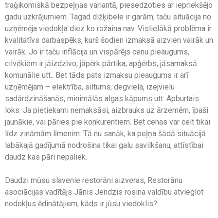
traģikomiskā bezpeļņas variantā, piesedzoties ar iepriekšējo
gadu uzkrājumiem. Tagad dižķibele ir garām, taču situācija no
uzņēmēja viedokļa diez ko rožaina nav. Vislielākā problēma ir
kvalitatīvs darbaspēks, kurš šodien izmaksā aizvien vairāk un
vairāk. Jo ir taču inflācija un vispārējs cenu pieaugums,
cilvēkiem ir jāizdzīvo, jāpērk pārtika, apģērbs, jāsamaksā
komunālie utt.. Bet tāds pats izmaksu pieaugums ir arī
uzņēmējam – elektrība, siltums, degviela, izejvielu
sadārdzināšanās, minimālās algas kāpums utt. Apburtais
loks. Ja pietiekami nemaksāsi, aizbrauks uz ārzemēm, īpaši
jaunākie, vai pāries pie konkurentiem. Bet cenas var celt tikai
līdz zināmām līmenim. Tā nu sanāk, ka peļņa šādā situācijā
labākajā gadījumā nodrošina tikai galu savilkšanu, attīstībai
daudz kas pāri nepaliek.
Daudzi mūsu slavenie restorāni aizveras, Restorānu
asociācijas vadītājs Jānis Jendzis rosina valdību atvieglot
nodokļus ēdinātājiem, kāds ir jūsu viedoklis?