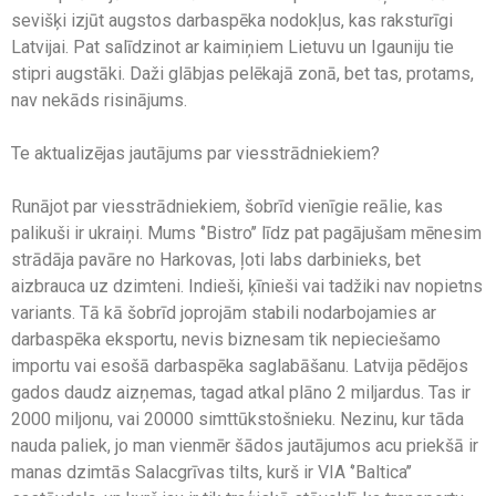
sevišķi izjūt augstos darbaspēka nodokļus, kas raksturīgi
Latvijai. Pat salīdzinot ar kaimiņiem Lietuvu un Igauniju tie
stipri augstāki. Daži glābjas pelēkajā zonā, bet tas, protams,
nav nekāds risinājums.
Te aktualizējas jautājums par viesstrādniekiem?
Runājot par viesstrādniekiem, šobrīd vienīgie reālie, kas
palikuši ir ukraiņi. Mums ‘’Bistro’’ līdz pat pagājušam mēnesim
strādāja pavāre no Harkovas, ļoti labs darbinieks, bet
aizbrauca uz dzimteni. Indieši, ķīnieši vai tadžiki nav nopietns
variants. Tā kā šobrīd joprojām stabili nodarbojamies ar
darbaspēka eksportu, nevis biznesam tik nepieciešamo
importu vai esošā darbaspēka saglabāšanu. Latvija pēdējos
gados daudz aizņemas, tagad atkal plāno 2 miljardus. Tas ir
2000 miljonu, vai 20000 simttūkstošnieku. Nezinu, kur tāda
nauda paliek, jo man vienmēr šādos jautājumos acu priekšā ir
manas dzimtās Salacgrīvas tilts, kurš ir VIA ‘’Baltica’’