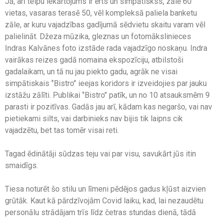
Jā, arī telpu iekārtojums ir ērts un simpātiskss, zālē 60
vietas, vasaras terasē 50, vēl kompleksā paliela banketu
zāle, ar kuru vajadzības gadījumā sēdvietu skaitu varam vēl
palielināt. Džeza mūzika, gleznas un fotomākslinieces
Indras Kalvānes foto izstāde rada vajadzīgo noskaņu. Indra
vairākas reizes gadā nomaina ekspozīciju, atbilstoši
gadalaikam, un tā nu jau piekto gadu, agrāk ne visai
simpātiskais ‘’Bistro’’ ieejas koridors ir izveidojies par jauku
izstāžu zālīti. Publikai ‘’Bistro’’ patīk, un no 10 atsauksmēm 9
parasti ir pozitīvas. Gadās jau arī, kādam kas negaršo, vai nav
pietiekami silts, vai darbinieks nav bijis tik laipns cik
vajadzētu, bet tas tomēr visai reti.
Tagad ēdinātāji sūdzas teju vai par visu, savukārt jūs itin
smaidīgs.
Tiesa noturēt šo stilu un līmeni pēdējos gadus kļūst aizvien
grūtāk. Kaut kā pārdzīvojām Covid laiku, kad, lai nezaudētu
personālu strādājam trīs līdz četras stundas dienā, tādā