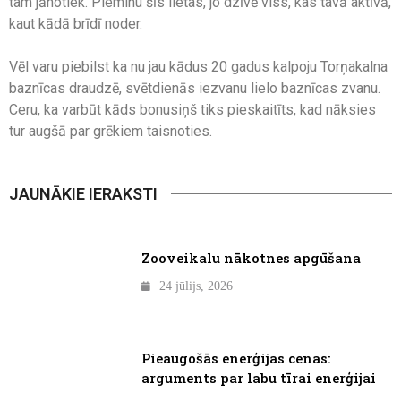
tam jānotiek. Pieminu šīs lietas, jo dzīvē viss, kas tavā aktīvā,
kaut kādā brīdī noder.
Vēl varu piebilst ka nu jau kādus 20 gadus kalpoju Torņakalna
baznīcas draudzē, svētdienās iezvanu lielo baznīcas zvanu.
Ceru, ka varbūt kāds bonusiņš tiks pieskaitīts, kad nāksies
tur augšā par grēkiem taisnoties.
JAUNĀKIE IERAKSTI
Zooveikalu nākotnes apgūšana
24 jūlijs, 2026
Pieaugošās enerģijas cenas:
arguments par labu tīrai enerģijai