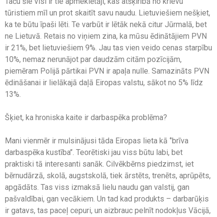
Taču šie visi ir tie apmeklētāji, kas atšķirībā no krievu
tūristiem mīl un prot skaitīt savu naudu. Lietuviešiem nešķiet,
ka te būtu īpaši lēti. Te varbūt ir lētāk nekā citur Jūrmalā, bet
ne Lietuvā. Retais no viņiem zina, ka mūsu ēdinātājiem PVN
ir 21%, bet lietuviešiem 9%. Jau tas vien veido cenas starpību
10%, nemaz nerunājot par daudzām citām pozīcijām,
piemēram Polijā pārtikai PVN ir apaļa nulle. Samazināts PVN
ēdināšanai ir lielākajā daļā Eiropas valstu, sākot no 5% līdz
13%.
Šķiet, ka hroniska kaite ir darbaspēka problēma?
Mani vienmēr ir mulsinājusi tāda Eiropas lieta kā ‘’brīva
darbaspēka kustība’’. Teorētiski jau viss būtu labi, bet
praktiski tā interesanti sanāk. Cilvēkbērns piedzimst, iet
bērnudārzā, skolā, augstskolā, tiek ārstēts, trenēts, aprūpēts,
apgādāts. Tas viss izmaksā lielu naudu gan valstij, gan
pašvaldībai, gan vecākiem. Un tad kad produkts – darbarūķis
ir gatavs, tas paceļ cepuri, un aizbrauc pelnīt nodokļus Vācijā,