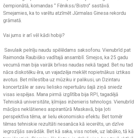
čempionātā, komandas ‘’ Fēnikss/Bistro’’ sastāvā.
Smejamies, ka to varētu atzīmēt Jūrmalas Ginesa rekordu
grāmatā.
Vai jums ir arī vēl kādi hobiji?
Savulaik pelnīju naudu spēlēdams saksofonu. Vienubrīd pat
Raimonda Raubiško vadītajā ansamblī. Smejos, ka 25 gadu
vecumā man bija vairāk brīvas naudas nekā tagad. Bet nu tad
nāca diskotēku ēra, un vajadzēja meklēt nopietnākus iztikas
avotus. Bet mīlestība uz mūziku ir palikusi, un Dzintaru
koncertzāle ar savu lielisko repertuāru šajā ziņā sniedz
visas iespējas. Mana pirmā izglītība bija RPI, tagadējā
Tehniskā universitāte, ķīmijas inženieris tehnologs. Vienubrīd
mācījos neklātienes aspirantūrā Maskavā, bija ļoti
perspektīva tēma, ar lielu ekonomisko efektu. Bet tomēr
tēmas tehniskie rezultāti nesanāca kā iecerēts, un dzīve
iegrozījās savādāk. Bet kā saka, viss notiek, uz labāko, tā kā