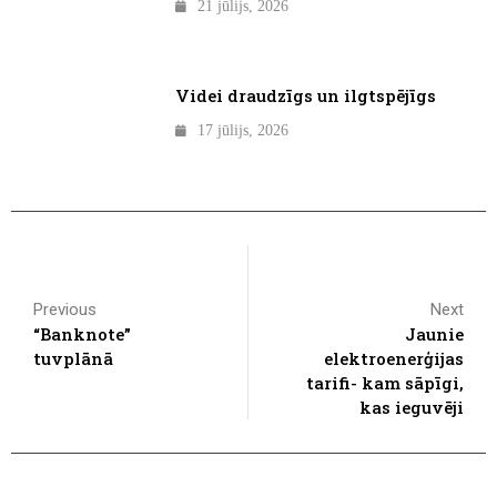
21 jūlijs, 2026
Videi draudzīgs un ilgtspējīgs
17 jūlijs, 2026
Previous
Next
“Banknote”
Jaunie
tuvplānā
elektroenerģijas
tarifi- kam sāpīgi,
kas ieguvēji