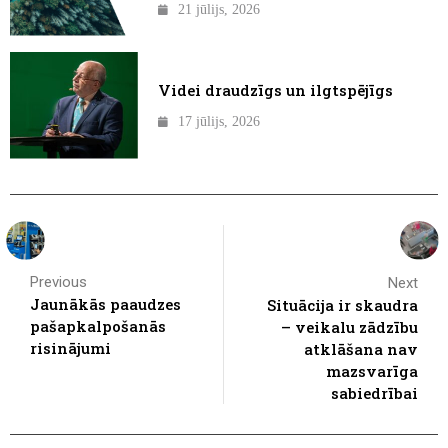
21 jūlijs, 2026
Videi draudzīgs un ilgtspējīgs
17 jūlijs, 2026
Previous
Next
Jaunākās paaudzes
Situācija ir skaudra
pašapkalpošanās
– veikalu zādzību
risinājumi
atklāšana nav
mazsvarīga
sabiedrībai