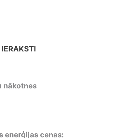
 IERAKSTI
u nākotnes
 enerģijas cenas: