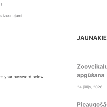
ms
s izcenojumi
JAUNĀKIE
Zooveikal
apgūšana
ter your password below:
24 jūlijs, 2026
Pieaugošās