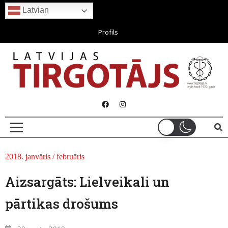
Latvian
Aug 09, 2026
Profils
2018. janvāris / februāris
Aizsargāts: Lielveikali un
pārtikas drošums