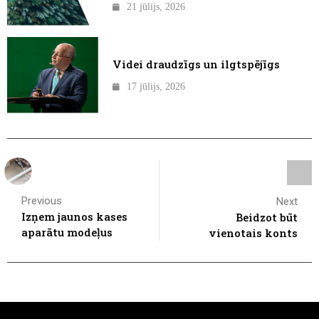
21 jūlijs, 2026
Videi draudzīgs un ilgtspējīgs
17 jūlijs, 2026
Previous
Next
Izņem jaunos kases
Beidzot būt
aparātu modeļus
vienotais konts