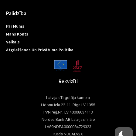
Palīdzība
Par Mums
Mans Konts
Veikals
Atgriežšanas Un Privātuma Politika
Rekvizīti
Latvijas Tirgotāju kamera
Lidoņu iela 22-11, Rīga LV 1055
PVN reģ.Nr. LV 40008034113
Nordea Bank AB Latvijas filiāle
LV89NDEA0000084729323
Kods NDEALV2X