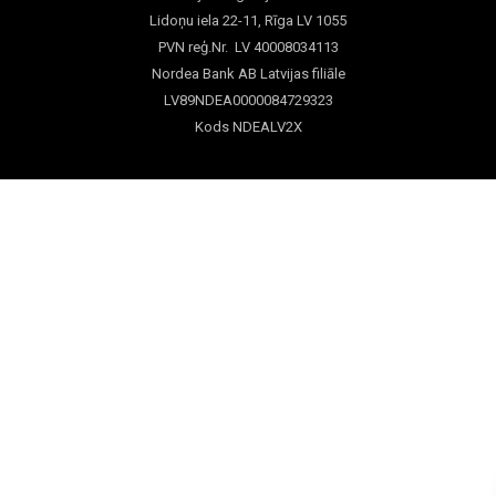
Lidoņu iela 22-11, Rīga LV 1055
PVN reģ.Nr. LV 40008034113
Nordea Bank AB Latvijas filiāle
LV89NDEA0000084729323
Kods NDEALV2X