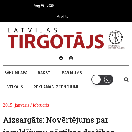
Aug 09, 2026
Profils
SĀKUMLAPA
RAKSTI
PAR MUMS
VEIKALS
REKLĀMAS IZCENOJUMI
2015. janvāris / februāris
Aizsargāts: Novērtējums par