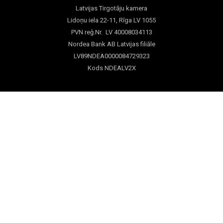
Latvijas Tirgotāju kamera
Lidoņu iela 22-11, Rīga LV 1055
PVN reģ.Nr. LV 40008034113
Nordea Bank AB Latvijas filiāle
LV89NDEA0000084729323
Kods NDEALV2X