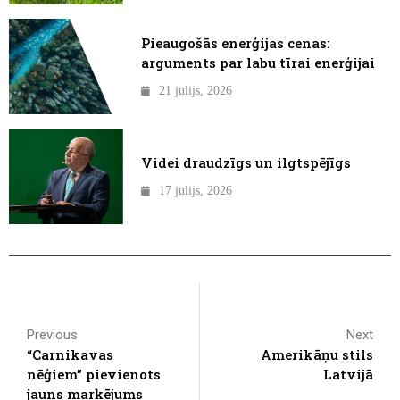
Pieaugošās enerģijas cenas:
arguments par labu tīrai enerģijai
21 jūlijs, 2026
Videi draudzīgs un ilgtspējīgs
17 jūlijs, 2026
Previous
Next
“Carnikavas
Amerikāņu stils
nēģiem” pievienots
Latvijā
jauns marķējums