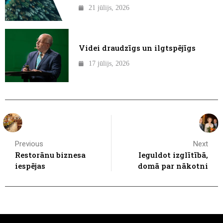
21 jūlijs, 2026
Videi draudzīgs un ilgtspējīgs
17 jūlijs, 2026
Previous
Next
Restorānu biznesa
Ieguldot izglītībā,
iespējas
domā par nākotni