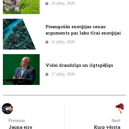
24 jūlijs, 2026
Pieaugošās enerģijas cenas:
arguments par labu tīrai enerģijai
21 jūlijs, 2026
Videi draudzīgs un ilgtspējīgs
17 jūlijs, 2026
Previous
Next
Jauna eiro
Kurp vērsta