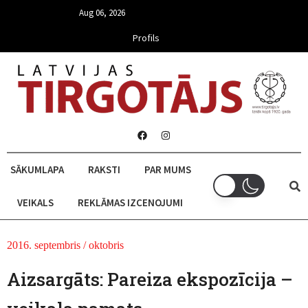
Aug 06, 2026
Profils
SĀKUMLAPA
RAKSTI
PAR MUMS
VEIKALS
REKLĀMAS IZCENOJUMI
2016. septembris / oktobris
Aizsargāts: Pareiza ekspozīcija –