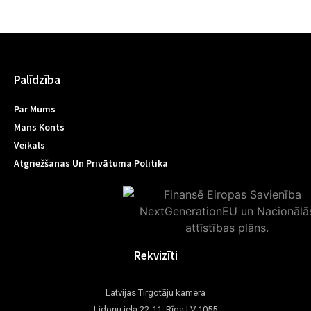
Palīdzība
Par Mums
Mans Konts
Veikals
Atgriežšanas Un Privātuma Politika
Rekvizīti
Latvijas Tirgotāju kamera
Lidoņu iela 22-11, Rīga LV 1055