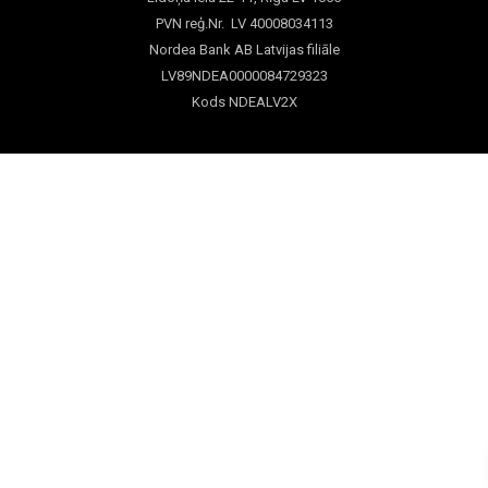
PVN reģ.Nr. LV 40008034113
Nordea Bank AB Latvijas filiāle
LV89NDEA0000084729323
Kods NDEALV2X