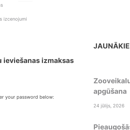
ms
s izcenojumi
JAUNĀKIE
u ieviešanas izmaksas
Zooveikal
apgūšana
ter your password below:
24 jūlijs, 2026
Pieaugošās