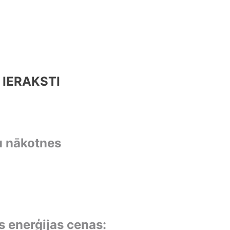
 IERAKSTI
u nākotnes
 enerģijas cenas: