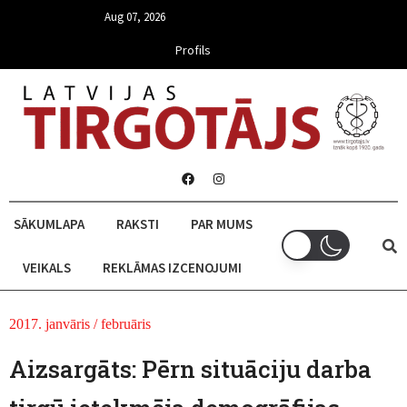
Aug 07, 2026
Profils
SĀKUMLAPA
RAKSTI
PAR MUMS
VEIKALS
REKLĀMAS IZCENOJUMI
2017. janvāris / februāris
Aizsargāts: Pērn situāciju darba