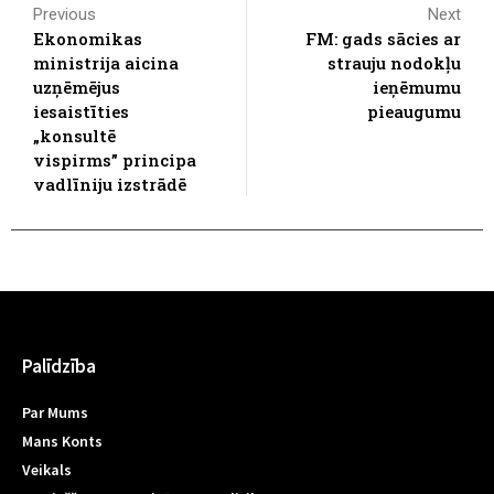
Previous
Next
Ekonomikas
FM: gads sācies ar
ministrija aicina
strauju nodokļu
uzņēmējus
ieņēmumu
iesaistīties
pieaugumu
„konsultē
vispirms” principa
vadlīniju izstrādē
Palīdzība
Par Mums
Mans Konts
Veikals