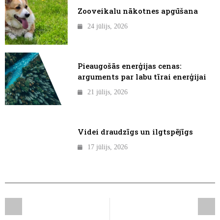
Zooveikalu nākotnes apgūšana
24 jūlijs, 2026
Pieaugošās enerģijas cenas:
arguments par labu tīrai enerģijai
21 jūlijs, 2026
Videi draudzīgs un ilgtspējīgs
17 jūlijs, 2026