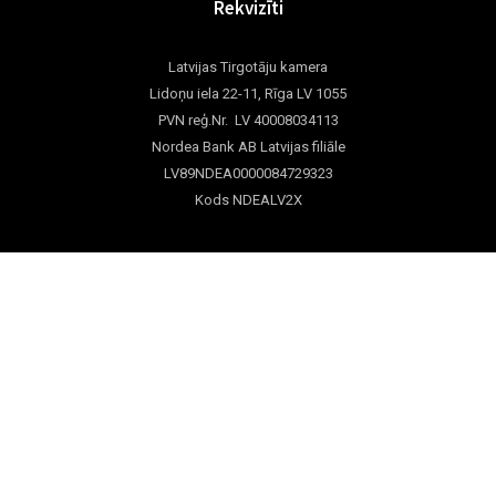
Rekvizīti
Latvijas Tirgotāju kamera
Lidoņu iela 22-11, Rīga LV 1055
PVN reģ.Nr. LV 40008034113
Nordea Bank AB Latvijas filiāle
LV89NDEA0000084729323
Kods NDEALV2X