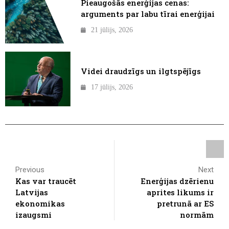
Pieaugošās enerģijas cenas:
arguments par labu tīrai enerģijai
21 jūlijs, 2026
Videi draudzīgs un ilgtspējīgs
17 jūlijs, 2026
Previous
Next
Kas var traucēt
Enerģijas dzērienu
Latvijas
aprites likums ir
ekonomikas
pretrunā ar ES
izaugsmi
normām