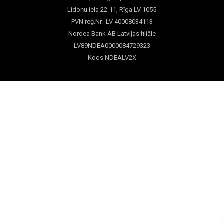
Lidoņu iela 22-11, Rīga LV 1055
PVN reģ.Nr. LV 40008034113
Nordea Bank AB Latvijas filiāle
LV89NDEA0000084729323
Kods NDEALV2X