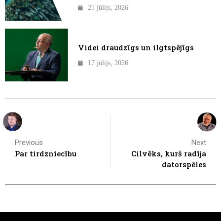
21 jūlijs, 2026
Videi draudzīgs un ilgtspējīgs
17 jūlijs, 2026
Previous
Next
Par tirdzniecību
Cilvēks, kurš radīja
datorspēles