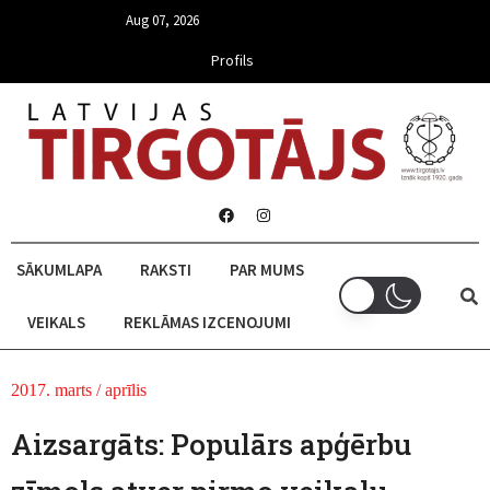
Aug 07, 2026
Profils
SĀKUMLAPA
RAKSTI
PAR MUMS
VEIKALS
REKLĀMAS IZCENOJUMI
2017. marts / aprīlis
Aizsargāts: Populārs apģērbu