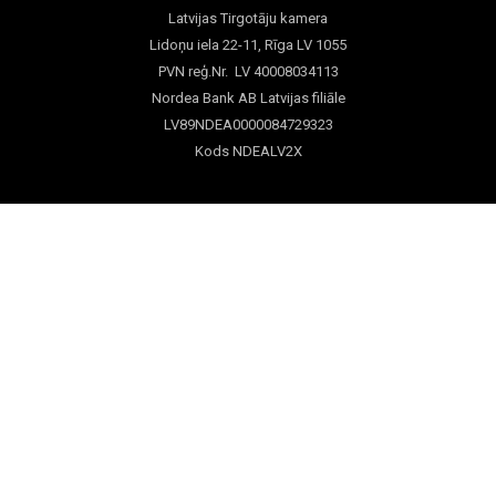
Latvijas Tirgotāju kamera
Lidoņu iela 22-11, Rīga LV 1055
PVN reģ.Nr. LV 40008034113
Nordea Bank AB Latvijas filiāle
LV89NDEA0000084729323
Kods NDEALV2X