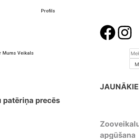
Profils
r Mums
Veikals
JAUNĀKIE
u patēriņa precēs
Zooveikal
apgūšana