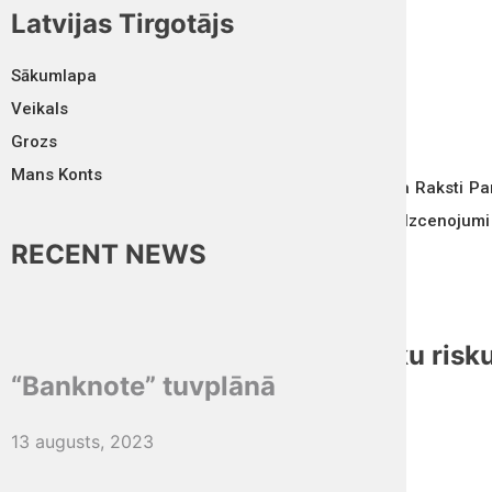
Latvijas Tirgotājs
Aug 07, 2026
Sākumlapa
ABONĒT
Veikals
Grozs
Mans Konts
Sākumlapa
Raksti
Pa
Reklāmas Izcenojumi
RECENT NEWS
2016. septembris / oktobris
Aizsargāts: PTAC veicis ķīmisku risk
“Banknote” tuvplānā
uzraudzības projektu
13 augusts, 2023
17 novembris, 2016