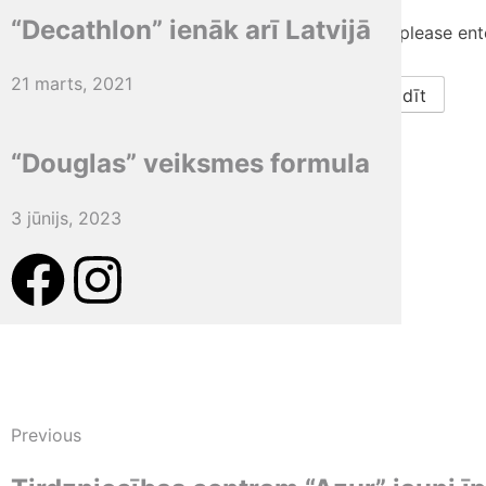
“Decathlon” ienāk arī Latvijā
This content is password protected. To view it please en
Parole:
21 marts, 2021
“Douglas” veiksmes formula
3 jūnijs, 2023
Previous