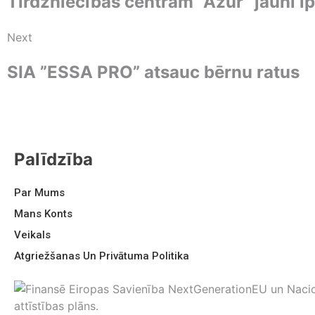
Tirdzniecības centram “Azur” jauni ī
Next
SIA ”ESSA PRO” atsauc bērnu ratus
Palīdzība
Par Mums
Mans Konts
Veikals
Atgriežšanas Un Privātuma Politika