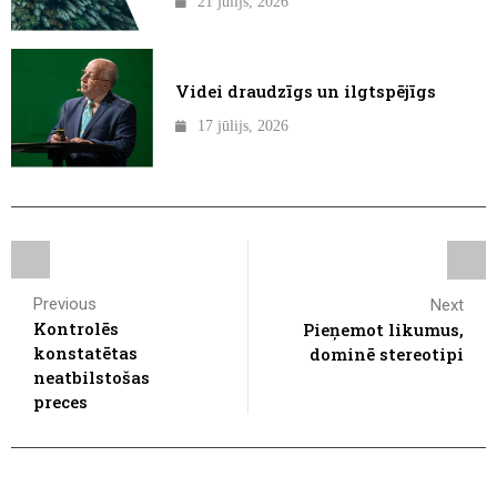
21 jūlijs, 2026
Videi draudzīgs un ilgtspējīgs
17 jūlijs, 2026
Previous
Next
Kontrolēs
Pieņemot likumus,
konstatētas
dominē stereotipi
neatbilstošas
preces