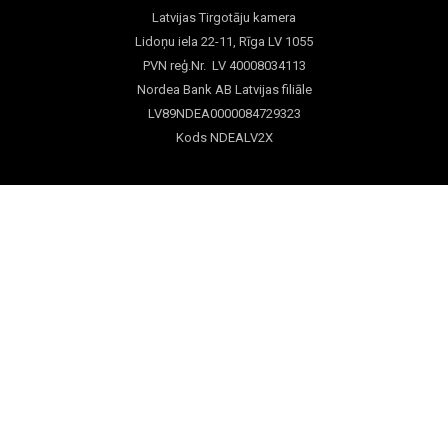
Latvijas Tirgotāju kamera
Lidoņu iela 22-11, Rīga LV 1055
PVN reģ.Nr. LV 40008034113
Nordea Bank AB Latvijas filiāle
LV89NDEA0000084729323
Kods NDEALV2X