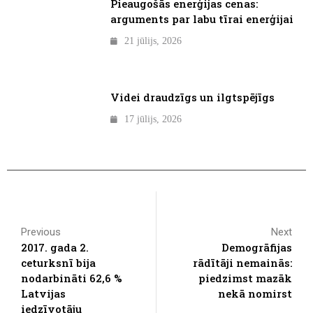
Pieaugošās enerģijas cenas:
arguments par labu tīrai enerģijai
21 jūlijs, 2026
Videi draudzīgs un ilgtspējīgs
17 jūlijs, 2026
Previous
Next
2017. gada 2.
Demogrāfijas
ceturksnī bija
rādītāji nemainās:
nodarbināti 62,6 %
piedzimst mazāk
Latvijas
nekā nomirst
iedzīvotāju