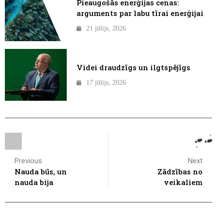
Pieaugošās enerģijas cenas:
arguments par labu tīrai enerģijai
21 jūlijs, 2026
Videi draudzīgs un ilgtspējīgs
17 jūlijs, 2026
Previous
Next
Nauda būs, un
Zādzības no
nauda bija
veikaliem