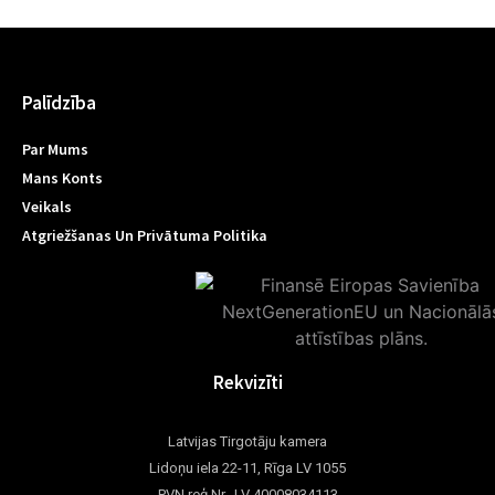
Palīdzība
Par Mums
Mans Konts
Veikals
Atgriežšanas Un Privātuma Politika
Rekvizīti
Latvijas Tirgotāju kamera
Lidoņu iela 22-11, Rīga LV 1055
PVN reģ.Nr. LV 40008034113