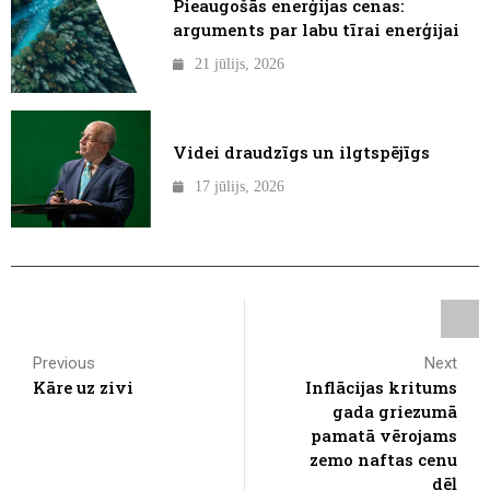
Pieaugošās enerģijas cenas:
arguments par labu tīrai enerģijai
21 jūlijs, 2026
Videi draudzīgs un ilgtspējīgs
17 jūlijs, 2026
Previous
Next
Kāre uz zivi
Inflācijas kritums
gada griezumā
pamatā vērojams
zemo naftas cenu
dēļ