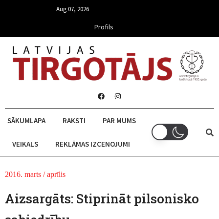
Aug 07, 2026
Profils
SĀKUMLAPA
RAKSTI
PAR MUMS
VEIKALS
REKLĀMAS IZCENOJUMI
2016. marts / aprīlis
Aizsargāts: Stiprināt pilsonisko