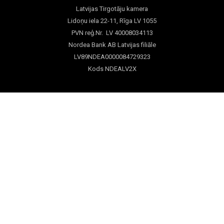
Latvijas Tirgotāju kamera
Lidoņu iela 22-11, Rīga LV 1055
PVN reģ.Nr. LV 40008034113
Nordea Bank AB Latvijas filiāle
LV89NDEA0000084729323
Kods NDEALV2X