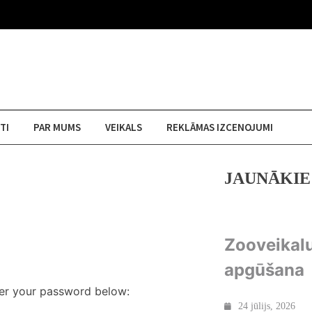
TI
PAR MUMS
VEIKALS
REKLĀMAS IZCENOJUMI
JAUNĀKIE
Zooveikal
apgūšana
ter your password below:
24 jūlijs, 2026