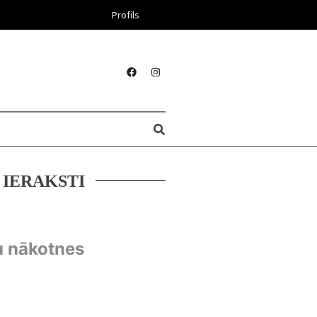
Profils
 IERAKSTI
u nākotnes