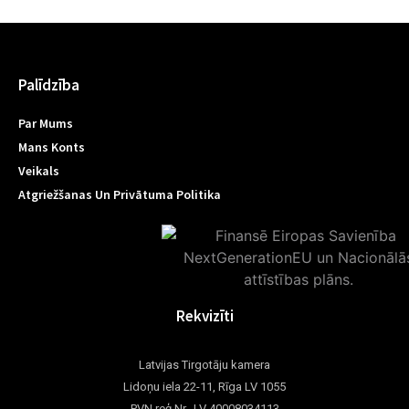
Palīdzība
Par Mums
Mans Konts
Veikals
Atgriežšanas Un Privātuma Politika
Rekvizīti
Latvijas Tirgotāju kamera
Lidoņu iela 22-11, Rīga LV 1055
PVN reģ.Nr. LV 40008034113