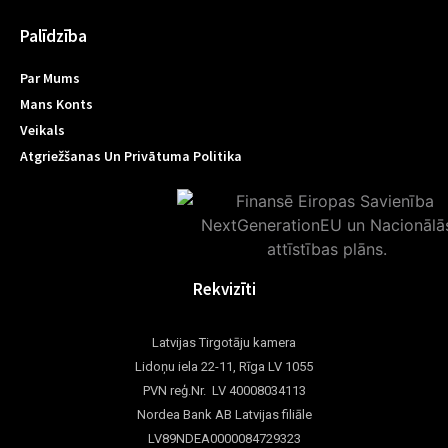
Palīdzība
Par Mums
Mans Konts
Veikals
Atgriežšanas Un Privātuma Politika
Rekvizīti
Latvijas Tirgotāju kamera
Lidoņu iela 22-11, Rīga LV 1055
PVN reģ.Nr. LV 40008034113
Nordea Bank AB Latvijas filiāle
LV89NDEA0000084729323