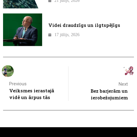
21 jūlijs, 2026
Videi draudzīgs un ilgtspējīgs
17 jūlijs, 2026
Previous
Next
Veiksmes ierastajā
Bez barjerām un
vidē un ārpus tās
ierobežojumiem