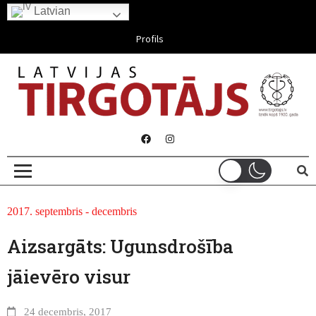
Latvian
Aug 07, 2026
Profils
2017. septembris - decembris
Aizsargāts: Ugunsdrošība
jāievēro visur
24 decembris, 2017