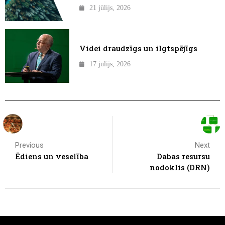
21 jūlijs, 2026
Videi draudzīgs un ilgtspējīgs
17 jūlijs, 2026
Previous
Next
Ēdiens un veselība
Dabas resursu
nodoklis (DRN)