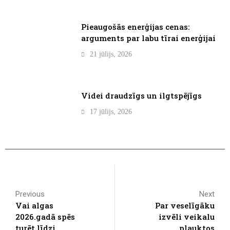
Pieaugošās enerģijas cenas:
arguments par labu tīrai enerģijai
21 jūlijs, 2026
Videi draudzīgs un ilgtspējīgs
17 jūlijs, 2026
Previous
Next
Vai algas
Par veselīgāku
2026.gadā spēs
izvēli veikalu
turēt līdzi
plauktos