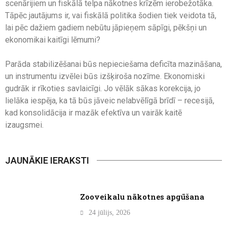
scenārijiem un fiskālā telpa nākotnes krīzēm ierobežotāka.
Tāpēc jautājums ir, vai fiskālā politika šodien tiek veidota tā,
lai pēc dažiem gadiem nebūtu jāpieņem sāpīgi, pēkšņi un
ekonomikai kaitīgi lēmumi?
Parāda stabilizēšanai būs nepieciešama deficīta mazināšana,
un instrumentu izvēlei būs izšķiroša nozīme. Ekonomiski
gudrāk ir rīkoties savlaicīgi. Jo vēlāk sākas korekcija, jo
lielāka iespēja, ka tā būs jāveic nelabvēlīgā brīdī – recesijā,
kad konsolidācija ir mazāk efektīva un vairāk kaitē
izaugsmei.
JAUNĀKIE IERAKSTI
Zooveikalu nākotnes apgūšana
24 jūlijs, 2026