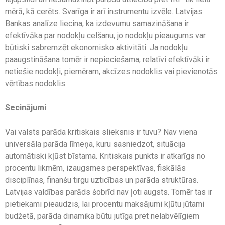
mērā, kā cerēts. Svarīga ir arī instrumentu izvēle. Latvijas
Bankas analīze liecina, ka izdevumu samazināšana ir
efektīvāka par nodokļu celšanu, jo nodokļu pieaugums var
būtiski sabremzēt ekonomisko aktivitāti. Ja nodokļu
paaugstināšana tomēr ir nepieciešama, relatīvi efektīvāki ir
netiešie nodokļi, piemēram, akcīzes nodoklis vai pievienotās
vērtības nodoklis.
Secinājumi
Vai valsts parāda kritiskais slieksnis ir tuvu? Nav viena
universāla parāda līmeņa, kuru sasniedzot, situācija
automātiski kļūst bīstama. Kritiskais punkts ir atkarīgs no
procentu likmēm, izaugsmes perspektīvas, fiskālās
disciplīnas, finanšu tirgu uzticības un parāda struktūras.
Latvijas valdības parāds šobrīd nav ļoti augsts. Tomēr tas ir
pietiekami pieaudzis, lai procentu maksājumi kļūtu jūtami
budžetā, parāda dinamika būtu jutīga pret nelabvēlīgiem