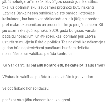
jābūt noturīgai arī mazāk labvēlīgos scenārijos. Balstīties
tikai uz optimistisku izaugsmes prognozi būtu riskanti.
Latvijas Banka nesen publicēja valsts parāda ilgtspējas
kalkulatoru, kur katrs var pārliecināties, cik jūtīgs ir parāds
pret makroekonomikas un procentu likmju pieņēmumiem. Kā
jau esam rakstījuši iepriekš, 2029. gadā beigsies vairāki
pagaidu nosacījumi un atkāpes, kas joprojām ļauj Latvijā
uzturēt stimulējošu fiskālo politiku. Tas nozīmē, ka nākamajos
gados būs nepieciešami pasākumi budžeta deficīta
mazināšanai un valdības parāda kontrolei.
Ko var darīt, lai parādu kontrolētu, nekaitējot izaugsmei?
Vēsturiski valdības parāds ir samazināts trijos veidos:
veicot fiskālo konsolidāciju;
panākot straujāku ekonomikas izaugsmi;