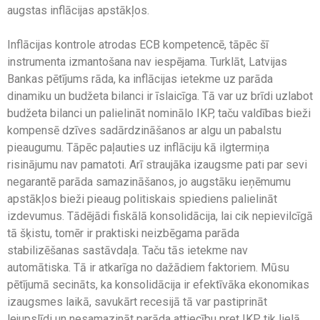
augstas inflācijas apstākļos.
Inflācijas kontrole atrodas ECB kompetencē, tāpēc šī
instrumenta izmantošana nav iespējama. Turklāt, Latvijas
Bankas pētījums rāda, ka inflācijas ietekme uz parāda
dinamiku un budžeta bilanci ir īslaicīga. Tā var uz brīdi uzlabot
budžeta bilanci un palielināt nominālo IKP, taču valdības bieži
kompensē dzīves sadārdzināšanos ar algu un pabalstu
pieaugumu. Tāpēc paļauties uz inflāciju kā ilgtermiņa
risinājumu nav pamatoti. Arī straujāka izaugsme pati par sevi
negarantē parāda samazināšanos, jo augstāku ieņēmumu
apstākļos bieži pieaug politiskais spiediens palielināt
izdevumus. Tādējādi fiskālā konsolidācija, lai cik nepievilcīgā
tā šķistu, tomēr ir praktiski neizbēgama parāda
stabilizēšanas sastāvdaļa. Taču tās ietekme nav
automātiska. Tā ir atkarīga no dažādiem faktoriem. Mūsu
pētījumā secināts, ka konsolidācija ir efektīvāka ekonomikas
izaugsmes laikā, savukārt recesijā tā var pastiprināt
lejupslīdi un nesamazināt parāda attiecību pret IKP tik lielā