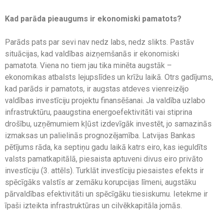
Kad parāda pieaugums ir ekonomiski pamatots?
Parāds pats par sevi nav nedz labs, nedz slikts. Pastāv
situācijas, kad valdības aizņemšanās ir ekonomiski
pamatota. Viena no tiem jau tika minēta augstāk –
ekonomikas atbalsts lejupslīdes un krīžu laikā. Otrs gadījums,
kad parāds ir pamatots, ir augstas atdeves vienreizējo
valdības investīciju projektu finansēšanai. Ja valdība uzlabo
infrastruktūru, paaugstina energoefektivitāti vai stiprina
drošību, uzņēmumiem kļūst izdevīgāk investēt, jo samazinās
izmaksas un palielinās prognozējamība. Latvijas Bankas
pētījums rāda, ka septiņu gadu laikā katrs eiro, kas ieguldīts
valsts pamatkapitālā, piesaista aptuveni divus eiro privāto
investīciju (3. attēls). Turklāt investīciju piesaistes efekts ir
spēcīgāks valstīs ar zemāku korupcijas līmeni, augstāku
pārvaldības efektivitāti un spēcīgāku tiesiskumu. Ietekme ir
īpaši izteikta infrastruktūras un cilvēkkapitāla jomās.