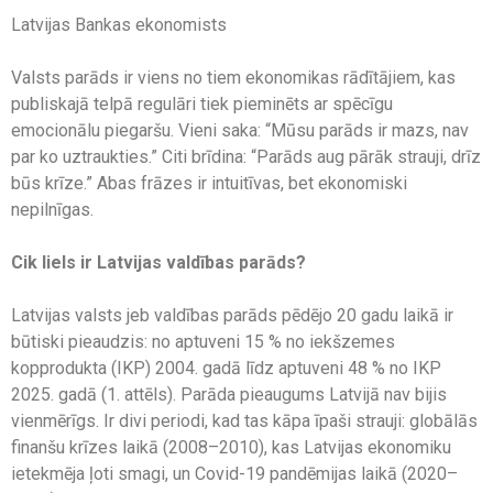
Latvijas Bankas ekonomists
Valsts parāds ir viens no tiem ekonomikas rādītājiem, kas
publiskajā telpā regulāri tiek pieminēts ar spēcīgu
emocionālu piegaršu. Vieni saka: “Mūsu parāds ir mazs, nav
par ko uztraukties.” Citi brīdina: “Parāds aug pārāk strauji, drīz
būs krīze.” Abas frāzes ir intuitīvas, bet ekonomiski
nepilnīgas.
Cik liels ir Latvijas valdības parāds?
Latvijas valsts jeb valdības parāds pēdējo 20 gadu laikā ir
būtiski pieaudzis: no aptuveni 15 % no iekšzemes
kopprodukta (IKP) 2004. gadā līdz aptuveni 48 % no IKP
2025. gadā (1. attēls). Parāda pieaugums Latvijā nav bijis
vienmērīgs. Ir divi periodi, kad tas kāpa īpaši strauji: globālās
finanšu krīzes laikā (2008–2010), kas Latvijas ekonomiku
ietekmēja ļoti smagi, un Covid-19 pandēmijas laikā (2020–