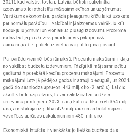
2021), kad valstis, tostarp Latvija, būtiski palielināja
izdevumus, lai atbalstītu mājsaimniecības un uzņēmumus.
Vairākums ekonomistu parāda pieaugumu krīžu laikā uzskata
par normālu parādību – valdībai ir jāaizņemas vairāk, jo krīt
nodokļu ieņēmumi un vienlaikus pieaug izdevumi. Problēma
rodas tad, ja pēc krīzes parāds nevis pakāpeniski
samazinās, bet paliek uz vietas vai pat turpina pieaugt.
Par parādu vienmēr būs jāmaksā. Procentu maksājumi ir daļa
no valdības budžeta izdevumiem, līdzīgi kā mājsaimniecību
gadījumā hipotekārā kredīta procentu maksājumi. Procentu
maksājumi Latvijā pēdējos gados ir strauji pieauguši, un 2024.
gadā tie sasniedza aptuveni 443 milj. eiro (2. attēls). Lai šis
skaitlis būtu saprotams, to var salīdzināt ar budžeta
izdevumu posteņiem: 2023. gadā kultūrai tika tērēti 364 milj.
eiro, augstākajai izglītībai 429 milj. eiro un ambulatorajiem
veselības aprūpes pakalpojumiem 480 milj. eiro.
Ekonomiskā intuīcija ir vienkārša: jo lielāka budžeta daļa