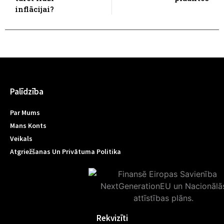
inflācijai?
Palīdzība
Par Mums
Mans Konts
Veikals
Atgriežšanas Un Privātuma Politika
Rekvizīti