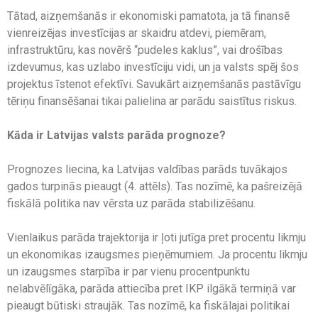
Tātad, aizņemšanās ir ekonomiski pamatota, ja tā finansē
vienreizējas investīcijas ar skaidru atdevi, piemēram,
infrastruktūru, kas novērš “pudeles kaklus”, vai drošības
izdevumus, kas uzlabo investīciju vidi, un ja valsts spēj šos
projektus īstenot efektīvi. Savukārt aizņemšanās pastāvīgu
tēriņu finansēšanai tikai palielina ar parādu saistītus riskus.
Kāda ir Latvijas valsts parāda prognoze?
Prognozes liecina, ka Latvijas valdības parāds tuvākajos
gados turpinās pieaugt (4. attēls). Tas nozīmē, ka pašreizējā
fiskālā politika nav vērsta uz parāda stabilizēšanu.
Vienlaikus parāda trajektorija ir ļoti jutīga pret procentu likmju
un ekonomikas izaugsmes pieņēmumiem. Ja procentu likmju
un izaugsmes starpība ir par vienu procentpunktu
nelabvēlīgāka, parāda attiecība pret IKP ilgākā termiņā var
pieaugt būtiski straujāk. Tas nozīmē, ka fiskālajai politikai