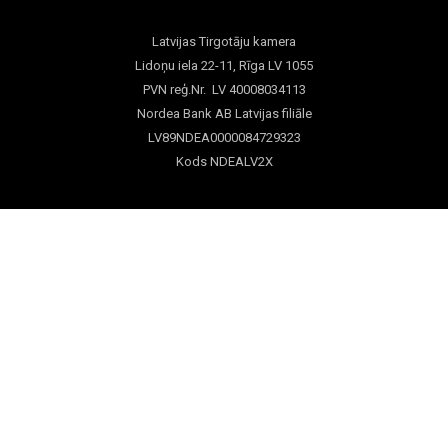
Latvijas Tirgotāju kamera
Lidoņu iela 22-11, Rīga LV 1055
PVN reģ.Nr. LV 40008034113
Nordea Bank AB Latvijas filiāle
LV89NDEA0000084729323
Kods NDEALV2X