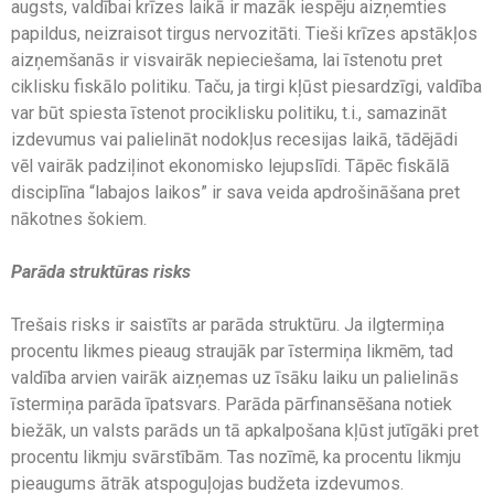
augsts, valdībai krīzes laikā ir mazāk iespēju aizņemties
papildus, neizraisot tirgus nervozitāti. Tieši krīzes apstākļos
aizņemšanās ir visvairāk nepieciešama, lai īstenotu pret
ciklisku fiskālo politiku. Taču, ja tirgi kļūst piesardzīgi, valdība
var būt spiesta īstenot prociklisku politiku, t.i., samazināt
izdevumus vai palielināt nodokļus recesijas laikā, tādējādi
vēl vairāk padziļinot ekonomisko lejupslīdi. Tāpēc fiskālā
disciplīna “labajos laikos” ir sava veida apdrošināšana pret
nākotnes šokiem.
Parāda struktūras risks
Trešais risks ir saistīts ar parāda struktūru. Ja ilgtermiņa
procentu likmes pieaug straujāk par īstermiņa likmēm, tad
valdība arvien vairāk aizņemas uz īsāku laiku un palielinās
īstermiņa parāda īpatsvars. Parāda pārfinansēšana notiek
biežāk, un valsts parāds un tā apkalpošana kļūst jutīgāki pret
procentu likmju svārstībām. Tas nozīmē, ka procentu likmju
pieaugums ātrāk atspoguļojas budžeta izdevumos.