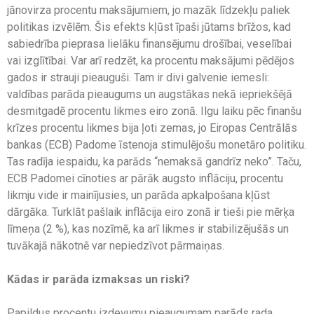
jānovirza procentu maksājumiem, jo mazāk līdzekļu paliek
politikas izvēlēm. Šis efekts kļūst īpaši jūtams brīžos, kad
sabiedrība pieprasa lielāku finansējumu drošībai, veselībai
vai izglītībai. Var arī redzēt, ka procentu maksājumi pēdējos
gados ir strauji pieauguši. Tam ir divi galvenie iemesli:
valdības parāda pieaugums un augstākas nekā iepriekšējā
desmitgadē procentu likmes eiro zonā. Ilgu laiku pēc finanšu
krīzes procentu likmes bija ļoti zemas, jo Eiropas Centrālās
bankas (ECB) Padome īstenoja stimulējošu monetāro politiku.
Tas radīja iespaidu, ka parāds “nemaksā gandrīz neko”. Taču,
ECB Padomei cīnoties ar pārāk augsto inflāciju, procentu
likmju vide ir mainījusies, un parāda apkalpošana kļūst
dārgāka. Turklāt pašlaik inflācija eiro zonā ir tieši pie mērķa
līmeņa (2 %), kas nozīmē, ka arī likmes ir stabilizējušās un
tuvākajā nākotnē var nepiedzīvot pārmaiņas.
Kādas ir parāda izmaksas un riski?
Papildus procentu izdevumu pieaugumam parāds rada