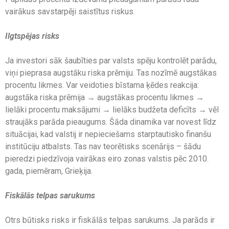
vairākus savstarpēji saistītus riskus.
Ilgtspējas risks
Ja investori sāk šaubīties par valsts spēju kontrolēt parādu,
viņi pieprasa augstāku riska prēmiju. Tas nozīmē augstākas
procentu likmes. Var veidoties bīstama ķēdes reakcija:
augstāka riska prēmija → augstākas procentu likmes →
lielāki procentu maksājumi → lielāks budžeta deficīts → vēl
straujāks parāda pieaugums. Šāda dinamika var novest līdz
situācijai, kad valstij ir nepieciešams starptautisko finanšu
institūciju atbalsts. Tas nav teorētisks scenārijs – šādu
pieredzi piedzīvoja vairākas eiro zonas valstis pēc 2010.
gada, piemēram, Grieķija.
Fiskālās telpas sarukums
Otrs būtisks risks ir fiskālās telpas sarukums. Ja parāds ir