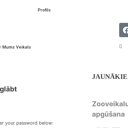
Profils
r Mums
Veikals
JAUNĀKIE
glābt
Zooveikal
apgūšana
ter your password below: