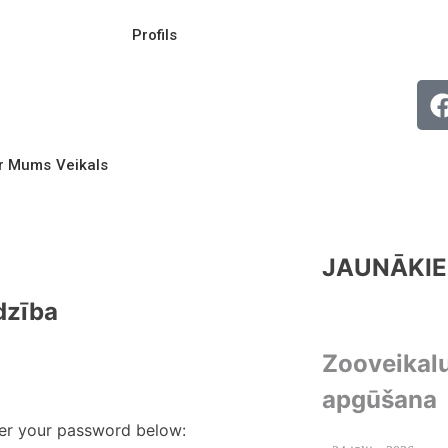
Profils
r Mums
Veikals
JAUNĀKIE
īdzība
Zooveikal
apgūšana
ter your password below: