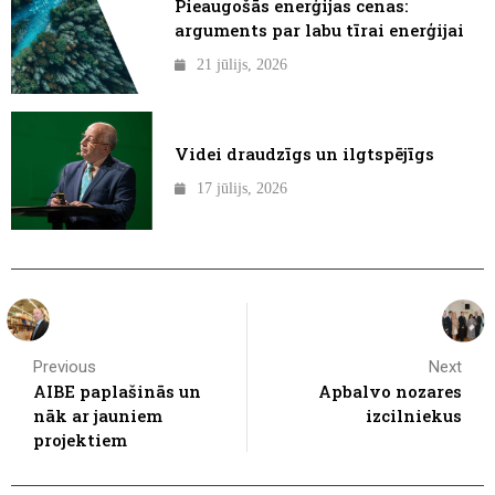
Pieaugošās enerģijas cenas:
arguments par labu tīrai enerģijai
21 jūlijs, 2026
Videi draudzīgs un ilgtspējīgs
17 jūlijs, 2026
Previous
Next
AIBE paplašinās un
Apbalvo nozares
nāk ar jauniem
izcilniekus
projektiem