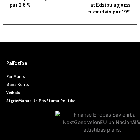
par 2,6 %
atlīdzību apjoms
pieaudzis par 19%
Palīdzība
Par Mums
Mans Konts
Veikals
Atgriežšanas Un Privātuma Politika