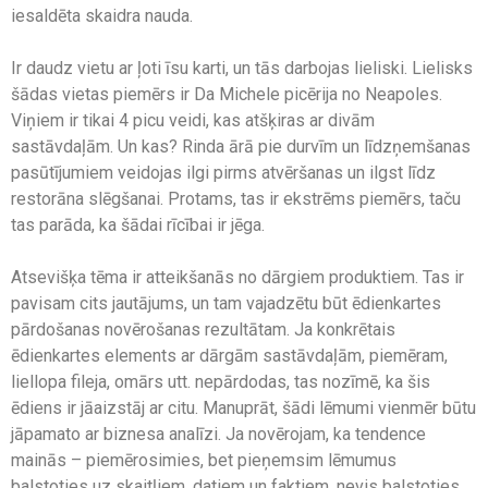
iesaldēta skaidra nauda.
Ir daudz vietu ar ļoti īsu karti, un tās darbojas lieliski. Lielisks
šādas vietas piemērs ir Da Michele picērija no Neapoles.
Viņiem ir tikai 4 picu veidi, kas atšķiras ar divām
sastāvdaļām. Un kas? Rinda ārā pie durvīm un līdzņemšanas
pasūtījumiem veidojas ilgi pirms atvēršanas un ilgst līdz
restorāna slēgšanai. Protams, tas ir ekstrēms piemērs, taču
tas parāda, ka šādai rīcībai ir jēga.
Atsevišķa tēma ir atteikšanās no dārgiem produktiem. Tas ir
pavisam cits jautājums, un tam vajadzētu būt ēdienkartes
pārdošanas novērošanas rezultātam. Ja konkrētais
ēdienkartes elements ar dārgām sastāvdaļām, piemēram,
liellopa fileja, omārs utt. nepārdodas, tas nozīmē, ka šis
ēdiens ir jāaizstāj ar citu. Manuprāt, šādi lēmumi vienmēr būtu
jāpamato ar biznesa analīzi. Ja novērojam, ka tendence
mainās – piemērosimies, bet pieņemsim lēmumus
balstoties uz skaitļiem, datiem un faktiem, nevis balstoties