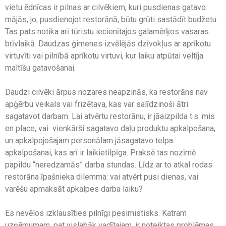
vietu ēdnīcas ir pilnas ar cilvēkiem, kuri pusdienas gatavo
mājās, jo, pusdienojot restorānā, būtu grūti sastādīt budžetu.
Tas pats notika arī tūristu iecienītajos galamērķos vasaras
brīvlaikā. Daudzas ģimenes izvēlējās dzīvokļus ar aprīkotu
virtuvīti vai pilnībā aprīkotu virtuvi, kur laiku atpūtai veltīja
maltīšu gatavošanai.
Daudzi cilvēki ārpus nozares neapzinās, ka restorāns nav
apģērbu veikals vai frizētava, kas var salīdzinoši ātri
sagatavot darbam. Lai atvērtu restorānu, ir jāaizpilda t.s. mis
en place, vai vienkārši sagatavo daļu produktu apkalpošana,
un apkalpojošajam personālam jāsagatavo telpa
apkalpošanai, kas arī ir laikietilpīga. Praksē tas nozīmē
papildu “neredzamās” darba stundas. Līdz ar to atkal rodas
restorāna īpašnieka dilemma: vai atvērt pusi dienas, vai
varēšu apmaksāt apkalpes darba laiku?
Es nevēlos izklausīties pilnīgi pesimistisks. Katram
uzņēmumam, pat vislabāk vadītajam, ir noteiktas problēmas.