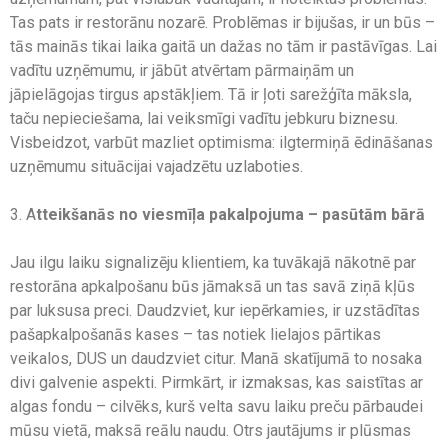
Tas pats ir restorānu nozarē. Problēmas ir bijušas, ir un būs –
tās mainās tikai laika gaitā un dažas no tām ir pastāvīgas. Lai
vadītu uzņēmumu, ir jābūt atvērtam pārmaiņām un
jāpielāgojas tirgus apstākļiem. Tā ir ļoti sarežģīta māksla,
taču nepieciešama, lai veiksmīgi vadītu jebkuru biznesu.
Visbeidzot, varbūt mazliet optimisma: ilgtermiņā ēdināšanas
uzņēmumu situācijai vajadzētu uzlaboties.
3. A
tteikšanās no viesmīļa pakalpojuma – pasūtām bārā
Jau ilgu laiku signalizēju klientiem, ka tuvākajā nākotnē par
restorāna apkalpošanu būs jāmaksā un tas savā ziņā kļūs
par luksusa preci. Daudzviet, kur iepērkamies, ir uzstādītas
pašapkalpošanās kases – tas notiek lielajos pārtikas
veikalos, DUS un daudzviet citur. Manā skatījumā to nosaka
divi galvenie aspekti. Pirmkārt, ir izmaksas, kas saistītas ar
algas fondu – cilvēks, kurš velta savu laiku preču pārbaudei
mūsu vietā, maksā reālu naudu. Otrs jautājums ir plūsmas