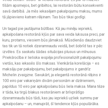
tīšām apsmejos, bet gribētos, lai restorāni būtu konsekventi
savā darbībā. Ja mēs iekasējam pakalpojumu maksu, mums
tā jāpievieno katram rēķinam. Tas būs tikai godīgi.
Un tagad pie jautājuma būtības. Kā jau minēju iepriekš,
apkalpošana restorānā kļūs par sava veida luksusa preci, par
kuru, protams, viesiem būs jāmaksā. Mūsdienās daudzviet
tas tik un tā notiek dzeramnaudu veidā, bet šobrīd tas ir pēc
izvēles. Es saskatu šādas situācijas plusus un mīnusus.
Priekšrocība ir lieliska iespēja profesionalizēt pakalpojumu
vietās, kas iekasēs šīs maksas. Vienkārša korelācija – es
maksāju par pakalpojumu, bet pakalpojums ir gandrīz
Michelin zvaigzne. Savukārt, ja elegantā restorānā rēķins ir
100 eiro par vakariņām divām personām ar dzērieniem,
papildus 10 eiro par apkalpošanu būs liela maksa. Mana tēze
ir tāda, ka tirgū blakus restorāniem ar brīvprātīgo
dzeramnaudu būs tādi, kas jau iepriekš uzliek summu par
apkalpošanu – un, manuprāt, šī tendence kļūs populārāka.