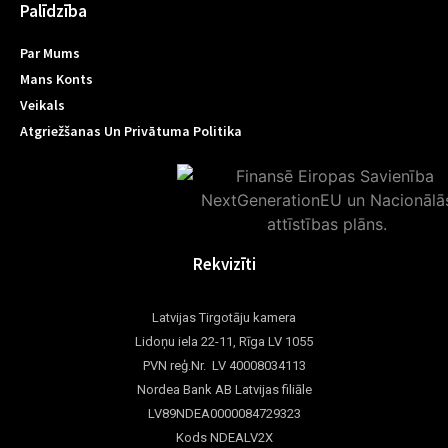
Palīdzība
Par Mums
Mans Konts
Veikals
Atgriežšanas Un Privātuma Politika
Rekvizīti
Latvijas Tirgotāju kamera
Lidoņu iela 22-11, Rīga LV 1055
PVN reģ.Nr. LV 40008034113
Nordea Bank AB Latvijas filiāle
LV89NDEA0000084729323
Kods NDEALV2X