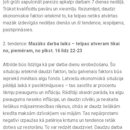
ļoti grūti sapulcināt pareizo apkalpi darbam 7 dienas nedēļā.
Trūkst kvalificētu pavāru un viesmīļu. Rezumējot, daudzi
ekonomiskie faktori ietekmē to, ka telpas netiks atvērtas
mazāk izdevīgās nedēļas dienās un šī tendence, iespējams,
pastiprināsies.
2. tendence:
Mazāks darba laiks – telpas atveram tikai
no, piemēram, no plkst. 16 līdz 22-23
Atbilde būs līdzīga kā par darba dienu ierobežošanu. Šo
situāciju ietekmē daudzi faktori, taču galvenais faktors būs
iepriekš minētais algu fonds. Latviešu ekonomiskā situācija
pēdējā laikā ir pasliktinājusies – tas saistīts ar procentu
likmju pieaugumu un inflāciju. Rādītāji skaidri parāda, ka algu
pieaugums neseko inflācijai, un daudzi cilvēki, ja neskaita
lielākus mājsaimniecības rēķinus, cīnās ar daudz lielākām
kredīta maksām dzīvokļiem vai mājām. Tas nepārprotami
negatīvi izpaužas kā patēriņa kritums un tendence retāk
doties uz restorānu. To var redzēt daudzviet. Daudzu darba