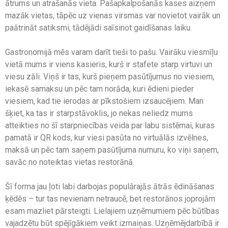
ātrums un atrašanās vieta. Pašapkalpošanās kases aizņem
mazāk vietas, tāpēc uz vienas virsmas var novietot vairāk un
paātrināt satiksmi, tādējādi saīsinot gaidīšanas laiku.
Gastronomijā mēs varam darīt tieši to pašu. Vairāku viesmīļu
vietā mums ir viens kasieris, kurš ir stafete starp virtuvi un
viesu zāli. Viņš ir tas, kurš pieņem pasūtījumus no viesiem,
iekasē samaksu un pēc tam norāda, kuri ēdieni pieder
viesiem, kad tie ierodas ar pīkstošiem izsaucējiem. Man
šķiet, ka tas ir starpstāvoklis, jo nekas neliedz mums
atteikties no šī starpniecības veida par labu sistēmai, kuras
pamatā ir QR kods, kur viesi pasūta no virtuālās izvēlnes,
maksā un pēc tam saņem pasūtījuma numuru, ko viņi saņem,
savāc no noteiktas vietas restorānā.
Šī forma jau ļoti labi darbojas populārajās ātrās ēdināšanas
ķēdēs – tur tas nevienam netraucē, bet restorānos joprojām
esam mazliet pārsteigti. Lielajiem uzņēmumiem pēc būtības
vajadzētu būt spējīgākiem veikt izmaiņas. Uzņēmējdarbībā ir