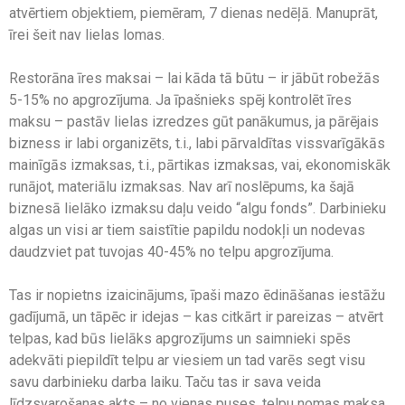
atvērtiem objektiem, piemēram, 7 dienas nedēļā. Manuprāt,
īrei šeit nav lielas lomas.
Restorāna īres maksai – lai kāda tā būtu – ir jābūt robežās
5-15% no apgrozījuma. Ja īpašnieks spēj kontrolēt īres
maksu – pastāv lielas izredzes gūt panākumus, ja pārējais
bizness ir labi organizēts, t.i., labi pārvaldītas vissvarīgākās
mainīgās izmaksas, t.i., pārtikas izmaksas, vai, ekonomiskāk
runājot, materiālu izmaksas. Nav arī noslēpums, ka šajā
biznesā lielāko izmaksu daļu veido “algu fonds”. Darbinieku
algas un visi ar tiem saistītie papildu nodokļi un nodevas
daudzviet pat tuvojas 40-45% no telpu apgrozījuma.
Tas ir nopietns izaicinājums, īpaši mazo ēdināšanas iestāžu
gadījumā, un tāpēc ir idejas – kas citkārt ir pareizas – atvērt
telpas, kad būs lielāks apgrozījums un saimnieki spēs
adekvāti piepildīt telpu ar viesiem un tad varēs segt visu
savu darbinieku darba laiku. Taču tas ir sava veida
līdzsvarošanas akts – no vienas puses, telpu nomas maksa,