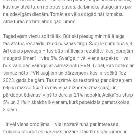
kas nav atvērta, un no otras puses, darbinieku atalgojums par
neizdevīgām dienām. Tomēr es vēlos atgādināt izmaksu
struktūras nozīmi abos gadījumos.
Tagad ejam vienu soli tālāk. Būtiski pieaug minimālā alga –
tas atstās iespaidu uz ēdināšanas tirgu. Šādi lēmumi būs vēl.
Arī cenas pieaugs – tas būs inflācijas rezultāts, kas joprojām
ir augstā līmenī – virs 5%. Svarīgs ir vēl viens aspekts – vai
būs valdības vairogs ar samazinātu PVN. Tāpat, kas notiks ar
samazināto PVN augļiem un dārzeņiem, kas ir spēkā līdz
2023. gada beigām. Tas nozīmē, ka restorāns par dārzeņiem
rēķinā maksā 5% (tās nav viņa biznesa izmaksas), un,
pārdodot ēdienus, viņš to dara ar 21% nodokli. Atšķirība starp
5% un 21% ir skaidra ikvienam, kurš pabeidzis pamatskolas
3.klasi.
Ir vēl viena problēma – visi nozarē runā par intereses
trūkumu strādāt ēdināšanas nozarē. Daudzos gadījumos ir