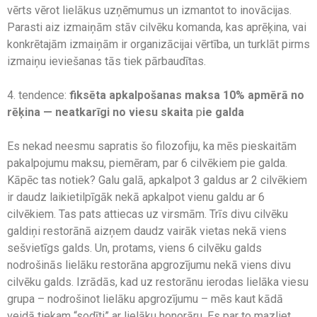
vērts vērot lielākus uzņēmumus un izmantot to inovācijas.
Parasti aiz izmaiņām stāv cilvēku komanda, kas aprēķina, vai
konkrētajām izmaiņām ir organizācijai vērtība, un turklāt pirms
izmaiņu ieviešanas tās tiek pārbaudītas.
4. tendence:
fiksēta apkalpošanas maksa 10% apmērā no
rēķina — neatkarīgi no viesu skaita
p
ie galda
Es nekad neesmu sapratis šo filozofiju, ka mēs pieskaitām
pakalpojumu maksu, piemēram, par 6 cilvēkiem pie galda.
Kāpēc tas notiek? Galu galā, apkalpot 3 galdus ar 2 cilvēkiem
ir daudz laikietilpīgāk nekā apkalpot vienu galdu ar 6
cilvēkiem. Tas pats attiecas uz virsmām. Trīs divu cilvēku
galdiņi restorānā aizņem daudz vairāk vietas nekā viens
sešvietīgs galds. Un, protams, viens 6 cilvēku galds
nodrošinās lielāku restorāna apgrozījumu nekā viens divu
cilvēku galds. Izrādās, kad uz restorānu ierodas lielāka viesu
grupa – nodrošinot lielāku apgrozījumu – mēs kaut kādā
veidā tiekam “sodīti” ar lielāku honorāru. Es par to mazliet