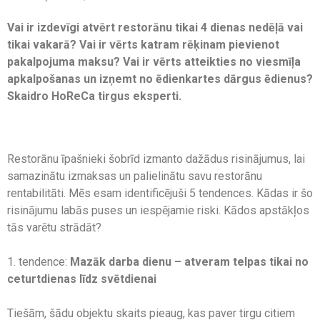
Vai ir izdevīgi atvērt restorānu tikai 4 dienas nedēļā vai
tikai vakarā? Vai ir vērts katram rēķinam pievienot
pakalpojuma maksu? Vai ir vērts atteikties no viesmīļa
apkalpošanas un izņemt no ēdienkartes dārgus ēdienus?
Skaidro HoReCa tirgus eksperti.
Restorānu īpašnieki šobrīd izmanto dažādus risinājumus, lai
samazinātu izmaksas un palielinātu savu restorānu
rentabilitāti. Mēs esam identificējuši 5 tendences. Kādas ir šo
risinājumu labās puses un iespējamie riski. Kādos apstākļos
tās varētu strādāt?
1. tendence:
Mazāk darba dienu – atveram telpas tikai no
ceturtdienas līdz svētdienai
Tiešām, šādu objektu skaits pieaug, kas paver tirgu citiem