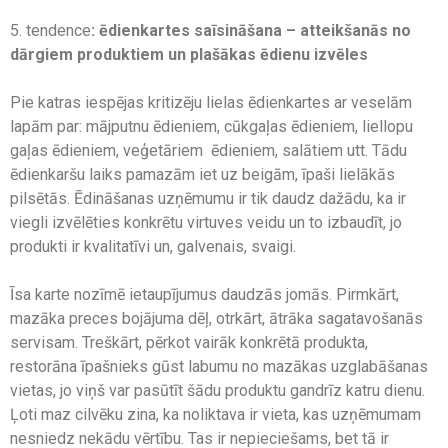
5. tendence
: ēdienkartes saīsināšana – atteikšanās no
dārgiem produktiem un plašākas ēdienu izvēles
Pie katras iespējas kritizēju lielas ēdienkartes ar veselām
lapām par: mājputnu ēdieniem, cūkgaļas ēdieniem, liellopu
gaļas ēdieniem, veģetāriem ēdieniem, salātiem utt. Tādu
ēdienkaršu laiks pamazām iet uz beigām, īpaši lielākās
pilsētās. Ēdināšanas uzņēmumu ir tik daudz dažādu, ka ir
viegli izvēlēties konkrētu virtuves veidu un to izbaudīt, jo
produkti ir kvalitatīvi un, galvenais, svaigi.
Īsa karte nozīmē ietaupījumus daudzās jomās. Pirmkārt,
mazāka preces bojājuma dēļ, otrkārt, ātrāka sagatavošanās
servisam. Treškārt, pērkot vairāk konkrētā produkta,
restorāna īpašnieks gūst labumu no mazākas uzglabāšanas
vietas, jo viņš var pasūtīt šādu produktu gandrīz katru dienu.
Ļoti maz cilvēku zina, ka noliktava ir vieta, kas uzņēmumam
nesniedz nekādu vērtību. Tas ir nepieciešams, bet tā ir