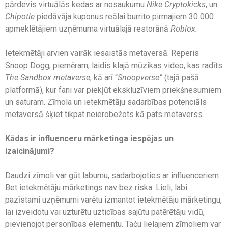
pārdevis virtuālās kedas ar nosaukumu
Nike Cryptokicks
, un
Chipotle
piedāvāja kuponus reālai burrito pirmajiem 30 000
apmeklētājiem uzņēmuma virtuālajā restorānā
Roblox.
Ietekmētāji arvien vairāk iesaistās metaversā. Reperis
Snoop Dogg, piemēram, laidis klajā mūzikas video, kas radīts
The Sandbox metaverse
, kā arī “
Snoopverse”
(tajā pašā
platformā), kur fani var piekļūt ekskluzīviem priekšnesumiem
un saturam. Zīmola un ietekmētāju sadarbības potenciāls
metaversā šķiet tikpat neierobežots kā pats metaverss.
Kādas ir influenceru mārketinga iespējas un
izaicinājumi?
Daudzi zīmoli var gūt labumu, sadarbojoties ar influenceriem.
Bet ietekmētāju mārketings nav bez riska. Lieli, labi
pazīstami uzņēmumi varētu izmantot ietekmētāju mārketingu,
lai izveidotu vai uzturētu uzticības sajūtu patērētāju vidū,
pievienojot personības elementu. Taču lielajiem zīmoliem var