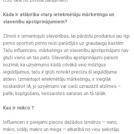
USD tikai no zīmola darījumiem.
Kāda ir atšķirība starp ietekmētāju mārketingu un
slavenību apstiprinājumiem?
Zīmoli ir izmantojuši slavenības, lai pārdotu produktus jau ilgi
pirms sportisti pirmo reizi parādījās uz graudaugu kastēm.
Taču influenceru mārketings un slavenību apstiprinājumi nav
gluži viens un tas pats. Slavenību apstiprinājumi parasti
nozīmē, ka uzņēmums kādā cilvēkā veic milzīgus
ieguldījumus, taču ir grūti noteikt precīzu šī ieguldījuma
atdevi. Izmantojot ietekmētāju mārketingu, ir vieglāk
noskaidrot IA, jo uzņēmumi var cieši uzraudzīt atzīmes –
patīk, kopīgošanu, tiešsaistes sarunas un tā tālāk.
Kas ir mikro ?
Influenceri ir pieejami piecos dažādos izmēros — nano,
mikro, vidēji, makro un mega — atkarībā no viņu sekotāju