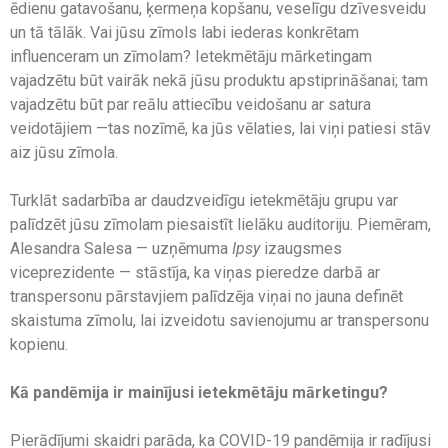
ēdienu gatavošanu, ķermeņa kopšanu, veselīgu dzīvesveidu
un tā tālāk. Vai jūsu zīmols labi iederas konkrētam
influenceram un zīmolam? Ietekmētāju mārketingam
vajadzētu būt vairāk nekā jūsu produktu apstiprināšanai; tam
vajadzētu būt par reālu attiecību veidošanu ar satura
veidotājiem —tas nozīmē, ka jūs vēlaties, lai viņi patiesi stāv
aiz jūsu zīmola.
Turklāt sadarbība ar daudzveidīgu ietekmētāju grupu var
palīdzēt jūsu zīmolam piesaistīt lielāku auditoriju. Piemēram,
Alesandra Salesa — uzņēmuma
Ipsy
izaugsmes
viceprezidente — stāstīja, ka viņas pieredze darbā ar
transpersonu pārstavjiem palīdzēja viņai no jauna definēt
skaistuma zīmolu, lai izveidotu savienojumu ar transpersonu
kopienu.
Kā pandēmija ir mainījusi ietekmētāju mārketingu?
Pierādījumi skaidri parāda, ka COVID-19 pandēmija ir radījusi