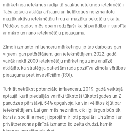
mārketinga ietekmes radīja tā sauktie ietekmes ietekmētāji.
Taču aptauja atklāja arī jaunu un lielākoties neizmantotu
mazāk aktīvu ietekmētāju tirgu ar mazāku sekotāju skaitu.
Pēdējos gados mēs esam redzējuši, ka šī parādība ir saistīta
ar mikro un nano ietekmētāju pieaugumu.
Zīmoli izmanto influenceru mārketingu, jo tas darbojas gan
viņiem, gan patērētājiem, gan ietekmētājiem. 2022. gadā
vairāk nekā 2000 ietekmētāju mārketinga ziņu analīzē
atklājās, ka stratēģija patiešām rada pozitīvu zīmolu vērtības
pieaugumu pret investīcijām (ROI).
Turklāt netrūkst potenciālo influenceru. 2019. gadā veiktajā
aptaujā, kurā piedalījās vairāki tūkstoši tūkstošgades un Z
paaudzes pārstāvji, 54% apgalvoja, ka viņi vēlētos kļūt par
ietekmētājiem. Lai gan mēs nezinām, cik ilgi tirgus būs tik
karsts, sociālie mediji joprojām ir ļoti populāri. Un zīmoli un
privātpersonas pilnībā izmanto šo zelta drudzi, kamēr