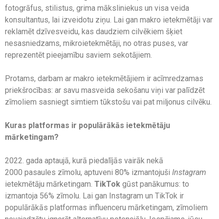
fotogrāfus, stilistus, grima māksliniekus un visa veida
konsultantus, lai izveidotu ziņu. Lai gan makro ietekmētāji var
reklamēt dzīvesveidu, kas daudziem cilvēkiem šķiet
nesasniedzams, mikroietekmētāji, no otras puses, var
reprezentēt pieejamību saviem sekotājiem.
Protams, darbam ar makro ietekmētājiem ir acīmredzamas
priekšrocības: ar savu masveida sekošanu viņi var palīdzēt
zīmoliem sasniegt simtiem tūkstošu vai pat miljonus cilvēku.
Kuras platformas ir populārākās ietekmētāju
mārketingam?
2022. gada aptaujā, kurā piedalījās vairāk nekā
2000 pasaules zīmolu, aptuveni 80% izmantojuši
Instagram
ietekmētāju mārketingam.
TikTok
gūst panākumus: to
izmantoja 56% zīmolu. Lai gan Instagram un TikTok ir
populārākās platformas influenceru mārketingam, zīmoliem