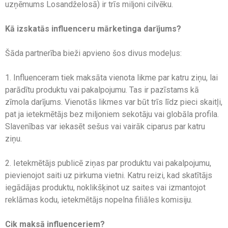
uzņēmums Losandželosā) ir trīs miljoni cilvēku.
Kā izskatās influenceru mārketinga darījums?
Šāda partnerība bieži apvieno šos divus modeļus:
1. Influenceram tiek maksāta vienota likme par katru ziņu, lai
parādītu produktu vai pakalpojumu. Tas ir pazīstams kā
zīmola darījums. Vienotās likmes var būt trīs līdz pieci skaitļi,
pat ja ietekmētājs bez miljoniem sekotāju vai globāla profila.
Slavenības var iekasēt sešus vai vairāk ciparus par katru
ziņu.
2. Ietekmētājs publicē ziņas par produktu vai pakalpojumu,
pievienojot saiti uz pirkuma vietni. Katru reizi, kad skatītājs
iegādājas produktu, noklikšķinot uz saites vai izmantojot
reklāmas kodu, ietekmētājs nopelna filiāles komisiju.
Cik maksā influenceriem?