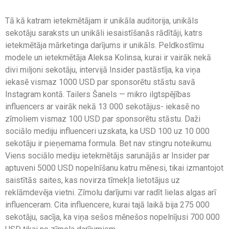
Tā kā katram ietekmētājam ir unikāla auditorija, unikāls
sekotāju saraksts un unikāli iesaistīšanās rādītāji, katrs
ietekmētāja mārketinga darījums ir unikāls. Peldkostīmu
modele un ietekmētāja Aleksa Kolinsa, kurai ir vairāk nekā
divi miljoni sekotāju, intervijā Insider pastāstīja, ka viņa
iekasē vismaz 1000 USD par sponsorētu stāstu savā
Instagram kontā. Tailers Šanels — mikro ilgtspējības
influencers ar vairāk nekā 13 000 sekotājus- iekasē no
zīmoliem vismaz 100 USD par sponsorētu stāstu. Daži
sociālo mediju influenceri uzskata, ka USD 100 uz 10 000
sekotāju ir pieņemama formula. Bet nav stingru noteikumu.
Viens sociālo mediju ietekmētājs sarunājās ar Insider par
aptuveni 5000 USD nopelnīšanu katru mēnesi, tikai izmantojot
saistītās saites, kas novirza tīmekļa lietotājus uz
reklāmdevēja vietni. Zīmolu darījumi var radīt lielas algas arī
influenceram. Cita influencere, kurai tajā laikā bija 275 000
sekotāju, sacīja, ka viņa sešos mēnešos nopelnījusi 700 000