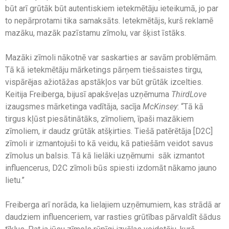
būt arī grūtāk būt autentiskiem ietekmētāju ieteikumā, jo par
to nepārprotami tika samaksāts. Ietekmētājs, kurš reklamē
mazāku, mazāk pazīstamu zīmolu, var šķist īstāks.
Mazāki zīmoli nākotnē var saskarties ar savām problēmām.
Tā kā ietekmētāju mārketings pārņem tiešsaistes tirgu,
vispārējas ažiotāžas apstākļos var būt grūtāk izcelties.
Keitija Freiberga, bijusī apakšveļas uzņēmuma
ThirdLove
izaugsmes mārketinga vadītāja, sacīja
McKinsey
: “Tā kā
tirgus kļūst piesātinātāks, zīmoliem, īpaši mazākiem
zīmoliem, ir daudz grūtāk atšķirties. Tiešā patērētāja [D2C]
zīmoli ir izmantojuši to kā veidu, kā patiešām veidot savus
zīmolus un balsis. Tā kā lielāki uzņēmumi sāk izmantot
influencerus, D2C zīmoli būs spiesti izdomāt nākamo jauno
lietu.”
Freiberga arī norāda, ka lielajiem uzņēmumiem, kas strādā ar
daudziem influenceriem, var rasties grūtības pārvaldīt šādus