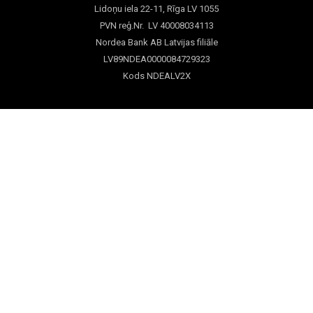
Lidoņu iela 22-11, Rīga LV 1055
PVN reģ.Nr. LV 40008034113
Nordea Bank AB Latvijas filiāle
LV89NDEA0000084729323
Kods NDEALV2X