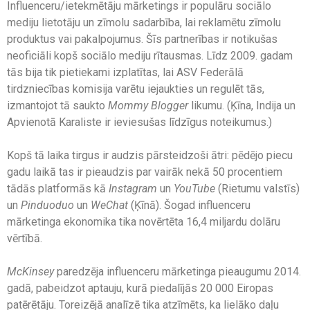
Influenceru/ietekmētāju mārketings ir populāru sociālo
mediju lietotāju un zīmolu sadarbība, lai reklamētu zīmolu
produktus vai pakalpojumus. Šīs partnerības ir notikušas
neoficiāli kopš sociālo mediju rītausmas. Līdz 2009. gadam
tās bija tik pietiekami izplatītas, lai ASV Federālā
tirdzniecības komisija varētu iejaukties un regulēt tās,
izmantojot tā saukto
Mommy Blogger
likumu. (Ķīna, Indija un
Apvienotā Karaliste ir ieviesušas līdzīgus noteikumus.)
Kopš tā laika tirgus ir audzis pārsteidzoši ātri: pēdējo piecu
gadu laikā tas ir pieaudzis par vairāk nekā 50 procentiem
tādās platformās kā
Instagram
un
YouTube
(Rietumu valstīs)
un
Pinduoduo
un
WeChat
(Ķīnā). Šogad influenceru
mārketinga ekonomika tika novērtēta 16,4 miljardu dolāru
vērtībā.
McKinsey
paredzēja influenceru mārketinga pieaugumu 2014.
gadā, pabeidzot aptauju, kurā piedalījās 20 000 Eiropas
patērētāju. Toreizējā analīzē tika atzīmēts, ka lielāko daļu