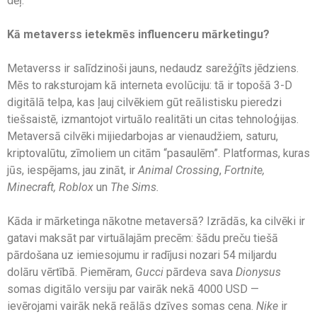
dēļ.
Kā metaverss ietekmēs influenceru mārketingu?
Metaverss ir salīdzinoši jauns, nedaudz sarežģīts jēdziens.
Mēs to raksturojam kā interneta evolūciju: tā ir topošā 3-D
digitālā telpa, kas ļauj cilvēkiem gūt reālistisku pieredzi
tiešsaistē, izmantojot virtuālo realitāti un citas tehnoloģijas.
Metaversā cilvēki mijiedarbojas ar vienaudžiem, saturu,
kriptovalūtu, zīmoliem un citām “pasaulēm”. Platformas, kuras
jūs, iespējams, jau zināt, ir
Animal Crossing
,
Fortnite,
Minecraft, Roblox
un
The Sims.
Kāda ir mārketinga nākotne metaversā? Izrādās, ka cilvēki ir
gatavi maksāt par virtuālajām precēm: šādu preču tiešā
pārdošana uz iemiesojumu ir radījusi nozari 54 miljardu
dolāru vērtībā. Piemēram,
Gucci
pārdeva sava
Dionysus
somas digitālo versiju par vairāk nekā 4000 USD —
ievērojami vairāk nekā reālās dzīves somas cena.
Nike
ir