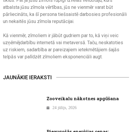
tīklus. Pat ja jūsu zīmols rūpīgi izvēlas veidotāju, kurš
atbalsta jūsu zīmola vērtības, jūs ne vienmēr varat būt
pārliecināts, ka šī persona tiešsaistē darbosies profesionāli
un nekaitēs jūsu zīmola reputācijai.
Kā vienmēr, zīmoliem ir jābūt gudriem par to, kā viņi veic
uzņēmējdarbību internetā vai metaversā. Taču, neskatoties
uz riskiem, sadarbība ar pareizajiem ietekmētājiem šajās
telpās var palīdzēt zīmoliem eksponenciāli augt.
JAUNĀKIE IERAKSTI
Zooveikalu nākotnes apgūšana
24 jūlijs, 2026
Pieaugošās enerģijas cenas: