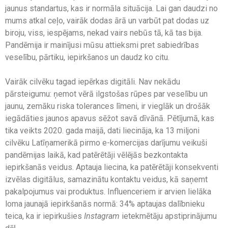
jaunus standartus, kas ir normāla situācija. Lai gan daudzi no
mums atkal ceļo, vairāk dodas ārā un varbūt pat dodas uz
biroju, viss, iespējams, nekad vairs nebūs tā, kā tas bija.
Pandēmija ir mainījusi mūsu attieksmi pret sabiedrības
veselību, pārtiku, iepirkšanos un daudz ko citu.
Vairāk cilvēku tagad iepērkas digitāli. Nav nekādu
pārsteigumu: ņemot vērā ilgstošas ​​rūpes par veselību un
jaunu, zemāku riska tolerances līmeni, ir vieglāk un drošāk
iegādāties jaunos apavus sēžot savā dīvānā. Pētījumā, kas
tika veikts 2020. gada maijā, dati liecināja, ka 13 miljoni
cilvēku Latīņamerikā pirmo e-komercijas darījumu veikuši
pandēmijas laikā, kad patērētāji vēlējās bezkontakta
iepirkšanās veidus. Aptauja liecina, ka patērētāji konsekventi
izvēlas digitālus, samazinātu kontaktu veidus, kā saņemt
pakalpojumus vai produktus. Influenceriem ir arvien lielāka
loma jaunajā iepirkšanās normā: 34% aptaujas dalībnieku
teica, ka ir iepirkušies
Instagram
ietekmētāju apstiprinājumu