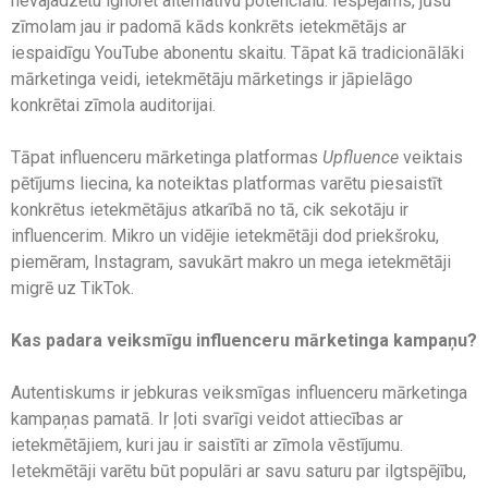
nevajadzētu ignorēt alternatīvu potenciālu. Iespējams, jūsu
zīmolam jau ir padomā kāds konkrēts ietekmētājs ar
iespaidīgu YouTube abonentu skaitu. Tāpat kā tradicionālāki
mārketinga veidi, ietekmētāju mārketings ir jāpielāgo
konkrētai zīmola auditorijai.
Tāpat influenceru mārketinga platformas
Upfluence
veiktais
pētījums liecina, ka noteiktas platformas varētu piesaistīt
konkrētus ietekmētājus atkarībā no tā, cik sekotāju ir
influencerim. Mikro un vidējie ietekmētāji dod priekšroku,
piemēram, Instagram, savukārt makro un mega ietekmētāji
migrē uz TikTok.
Kas padara veiksmīgu influenceru mārketinga kampaņu?
Autentiskums ir jebkuras veiksmīgas influenceru mārketinga
kampaņas pamatā. Ir ļoti svarīgi veidot attiecības ar
ietekmētājiem, kuri jau ir saistīti ar zīmola vēstījumu.
Ietekmētāji varētu būt populāri ar savu saturu par ilgtspējību,