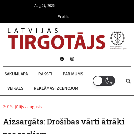
Aug 07, 2026
Profils
SĀKUMLAPA
RAKSTI
PAR MUMS
VEIKALS
REKLĀMAS IZCENOJUMI
2015. jūlijs / augusts
Aizsargāts: Drošības vārti ātrāki