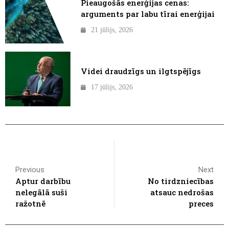
Pieaugošās enerģijas cenas:
arguments par labu tīrai enerģijai
21 jūlijs, 2026
Videi draudzīgs un ilgtspējīgs
17 jūlijs, 2026
Previous
Next
Aptur darbību
No tirdzniecības
nelegālā suši
atsauc nedrošas
ražotnē
preces