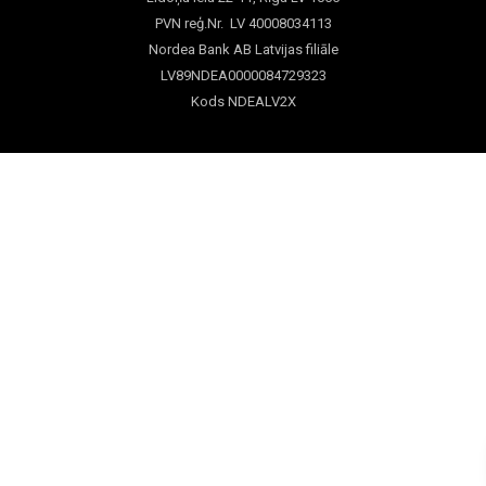
PVN reģ.Nr. LV 40008034113
Nordea Bank AB Latvijas filiāle
LV89NDEA0000084729323
Kods NDEALV2X