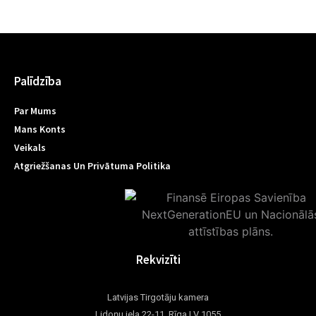
Palīdzība
Par Mums
Mans Konts
Veikals
Atgriežšanas Un Privātuma Politika
Rekvizīti
Latvijas Tirgotāju kamera
Lidoņu iela 22-11, Rīga LV 1055