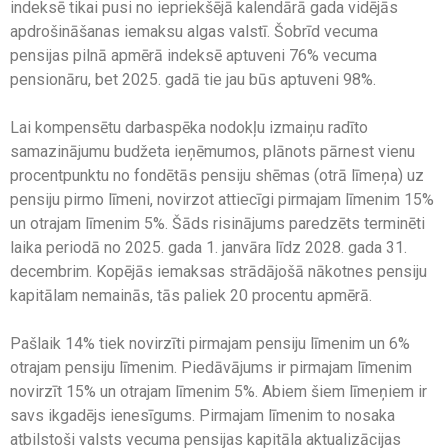
indeksē tikai pusi no iepriekšējā kalendārā gada vidējās
apdrošināšanas iemaksu algas valstī. Šobrīd vecuma
pensijas pilnā apmērā indeksē aptuveni 76% vecuma
pensionāru, bet 2025. gadā tie jau būs aptuveni 98%.
Lai kompensētu darbaspēka nodokļu izmaiņu radīto
samazinājumu budžeta ieņēmumos, plānots pārnest vienu
procentpunktu no fondētās pensiju shēmas (otrā līmeņa) uz
pensiju pirmo līmeni, novirzot attiecīgi pirmajam līmenim 15%
un otrajam līmenim 5%. Šāds risinājums paredzēts terminēti
laika periodā no 2025. gada 1. janvāra līdz 2028. gada 31.
decembrim. Kopējās iemaksas strādājošā nākotnes pensiju
kapitālam nemainās, tās paliek 20 procentu apmērā.
Pašlaik 14% tiek novirzīti pirmajam pensiju līmenim un 6%
otrajam pensiju līmenim. Piedāvājums ir pirmajam līmenim
novirzīt 15% un otrajam līmenim 5%. Abiem šiem līmeņiem ir
savs ikgadējs ienesīgums. Pirmajam līmenim to nosaka
atbilstoši valsts vecuma pensijas kapitāla aktualizācijas