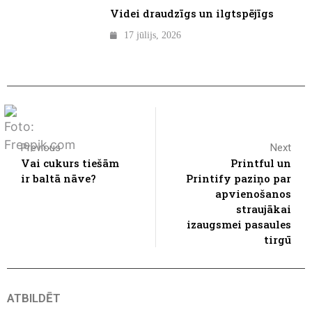
Videi draudzīgs un ilgtspējīgs
17 jūlijs, 2026
Previous
Next
Vai cukurs tiešām
Printful un
ir baltā nāve?
Printify paziņo par
apvienošanos
straujākai
izaugsmei pasaules
tirgū
ATBILDĒT