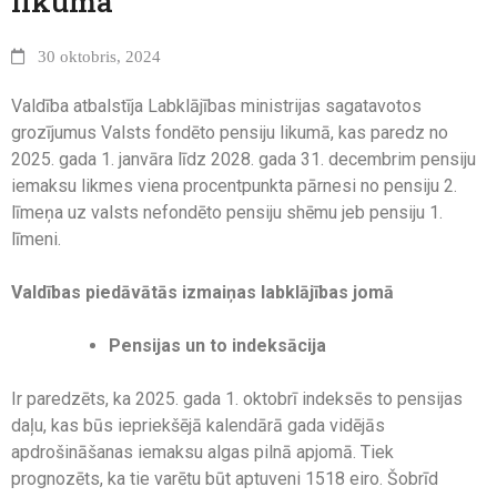
likumā
30 oktobris, 2024
Valdība atbalstīja Labklājības ministrijas sagatavotos
grozījumus Valsts fondēto pensiju likumā, kas paredz no
2025. gada 1. janvāra līdz 2028. gada 31. decembrim pensiju
iemaksu likmes viena procentpunkta pārnesi no pensiju 2.
līmeņa uz valsts nefondēto pensiju shēmu jeb pensiju 1.
līmeni.
Valdības piedāvātās izmaiņas labklājības jomā
Pensijas un to indeksācija
Ir paredzēts, ka 2025. gada 1. oktobrī indeksēs to pensijas
daļu, kas būs iepriekšējā kalendārā gada vidējās
apdrošināšanas iemaksu algas pilnā apjomā. Tiek
prognozēts, ka tie varētu būt aptuveni 1518 eiro. Šobrīd