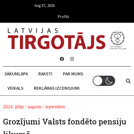
Aug 07, 2026
Profils
SĀKUMLAPA
RAKSTI
PAR MUMS
VEIKALS
REKLĀMAS IZCENOJUMI
2024. jūlijs / augusts / septembris
Grozījumi Valsts fondēto pensiju