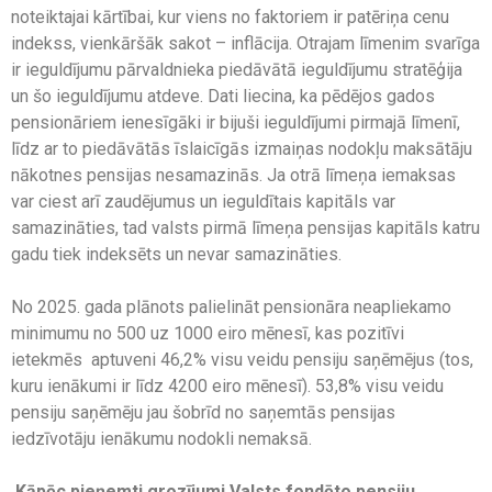
noteiktajai kārtībai, kur viens no faktoriem ir patēriņa cenu
indekss, vienkāršāk sakot – inflācija. Otrajam līmenim svarīga
ir ieguldījumu pārvaldnieka piedāvātā ieguldījumu stratēģija
un šo ieguldījumu atdeve. Dati liecina, ka pēdējos gados
pensionāriem ienesīgāki ir bijuši ieguldījumi pirmajā līmenī,
līdz ar to piedāvātās īslaicīgās izmaiņas nodokļu maksātāju
nākotnes pensijas nesamazinās. Ja otrā līmeņa iemaksas
var ciest arī zaudējumus un ieguldītais kapitāls var
samazināties, tad valsts pirmā līmeņa pensijas kapitāls katru
gadu tiek indeksēts un nevar samazināties.
No 2025. gada plānots palielināt pensionāra neapliekamo
minimumu no 500 uz 1000 eiro mēnesī, kas pozitīvi
ietekmēs aptuveni 46,2% visu veidu pensiju saņēmējus (tos,
kuru ienākumi ir līdz 4200 eiro mēnesī). 53,8% visu veidu
pensiju saņēmēju jau šobrīd no saņemtās pensijas
iedzīvotāju ienākumu nodokli nemaksā.
Kāpēc pieņemti grozījumi Valsts fondēto pensiju