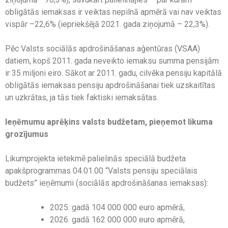
obligātās iemaksas ir veiktas nepilnā apmērā vai nav veiktas
vispār –22,6% (iepriekšējā 2021. gada ziņojumā – 22,3%).
Pēc Valsts sociālās apdrošināšanas aģentūras (VSAA)
datiem, kopš 2011. gada neveikto iemaksu summa pensijām
ir 35 miljoni eiro. Sākot ar 2011. gadu, cilvēka pensiju kapitālā
obligātās iemaksas pensiju apdrošināšanai tiek uzskaitītas
un uzkrātas, ja tās tiek faktiski iemaksātas.
Ieņēmumu aprēķins valsts budžetam, pieņemot likuma
grozījumus
Likumprojekta ietekmē palielinās speciālā budžeta
apakšprogrammas 04.01.00 “Valsts pensiju speciālais
budžets” ieņēmumi (sociālās apdrošināšanas iemaksas):
2025. gadā 104 000 000 euro apmērā,
2026. gadā 162 000 000 euro apmērā,