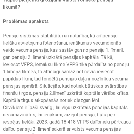
likumā?
Problēmas apraksts
Pensiju sistēmas stabilitātei un noturībai, kā arī pensiju
lielāka atvietojuma īstenošanai, ienākumus vecumdienās
veido vecuma pensija, kas sastāv gan no pensiju 1. līmenī,
gan pensiju 2. līmenī uzkrātā pensijas kapitāla. Tā kā,
ieviešot VFPS, iemaksu likme VFPS tika pārdalīta no pensiju
1.līmeņa likmes, to attiecīgi samazinot nevis ieviešot
papildus likmi, tad fondētā pensijas daļa ir nozīmīga vecuma
pensijas apmērā. Situācijās, kad notiek būtiskas svārstības
finanšu tirgos, pensiju 2.līmenī uzkrātā kapitāla vērtība krītas.
Kapitāla tirgus atkopšanās notiek diezgan lēni.
Cilvēkiem ir īpaši svarīgi, lai viņu uzkrātais pensijas kapitāls
nesamazinātos, lai ienākumi, aizejot pensijā, būtu pēc
iespējas lielāki. 2023. gadā 18 418 VFPS dalībnieki pārtrauca
dalību pensiju 2. līmenī sakarā ar valsts vecuma pensijas