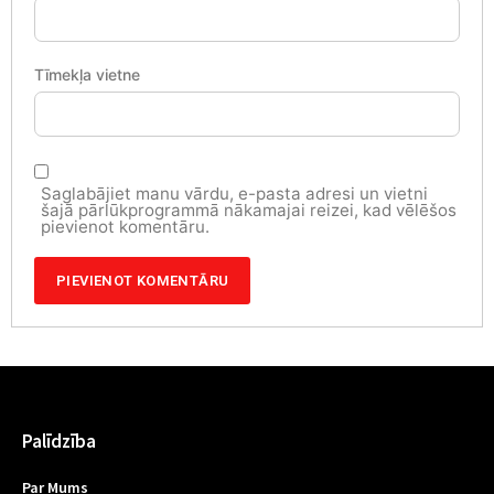
Tīmekļa vietne
Saglabājiet manu vārdu, e-pasta adresi un vietni
šajā pārlūkprogrammā nākamajai reizei, kad vēlēšos
pievienot komentāru.
Palīdzība
Par Mums