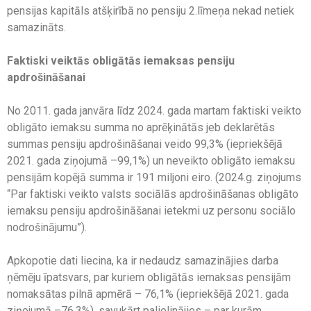
pensijas kapitāls atšķirībā no pensiju 2.līmeņa nekad netiek
samazināts.
Faktiski veiktās obligātās iemaksas pensiju
apdrošināšanai
No 2011. gada janvāra līdz 2024. gada martam faktiski veikto
obligāto iemaksu summa no aprēķinātās jeb deklarētās
summas pensiju apdrošināšanai veido 99,3% (iepriekšējā
2021. gada ziņojumā –99,1%) un neveikto obligāto iemaksu
pensijām kopējā summa ir 191 miljoni eiro. (2024.g. ziņojums
“Par faktiski veikto valsts sociālās apdrošināšanas obligāto
iemaksu pensiju apdrošināšanai ietekmi uz personu sociālo
nodrošinājumu”).
Apkopotie dati liecina, ka ir nedaudz samazinājies darba
ņēmēju īpatsvars, par kuriem obligātās iemaksas pensijām
nomaksātas pilnā apmērā – 76,1% (iepriekšējā 2021. gada
ziņojumā –76,3%), savukārt palielinājies – par kurām