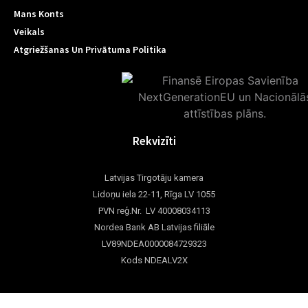
Mans Konts
Veikals
Atgriežšanas Un Privātuma Politika
Rekvizīti
Latvijas Tirgotāju kamera
Lidoņu iela 22-11, Rīga LV 1055
PVN reģ.Nr. LV 40008034113
Nordea Bank AB Latvijas filiāle
LV89NDEA0000084729323
Kods NDEALV2X