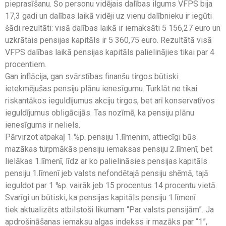
pieprasīšanu. Šo personu vidējais dalības ilgums VFPS bija
17,3 gadi un dalības laikā vidēji uz vienu dalībnieku ir iegūti
šādi rezultāti: visā dalības laikā ir iemaksāti 5 156,27 euro un
uzkrātais pensijas kapitāls ir 5 360,75 euro. Rezultātā visā
VFPS dalības laikā pensijas kapitāls palielinājies tikai par 4
procentiem.
Gan inflācija, gan svārstības finanšu tirgos būtiski
ietekmējušas pensiju plānu ienesīgumu. Turklāt ne tikai
riskantākos ieguldījumus akciju tirgos, bet arī konservatīvos
ieguldījumus obligācijās. Tas nozīmē, ka pensiju plānu
ienesīgums ir neliels.
Pārvirzot atpakaļ 1 %p. pensiju 1.līmenim, attiecīgi būs
mazākas turpmākās pensiju iemaksas pensiju 2.līmenī, bet
lielākas 1.līmenī, līdz ar ko palielināsies pensijas kapitāls
pensiju 1.līmenī jeb valsts nefondētajā pensiju shēmā, tajā
ieguldot par 1 %p. vairāk jeb 15 procentus 14 procentu vietā.
Svarīgi un būtiski, ka pensijas kapitāls pensiju 1.līmenī
tiek aktualizēts atbilstoši likumam “Par valsts pensijām”. Ja
apdrošināšanas iemaksu algas indekss ir mazāks par “1”,