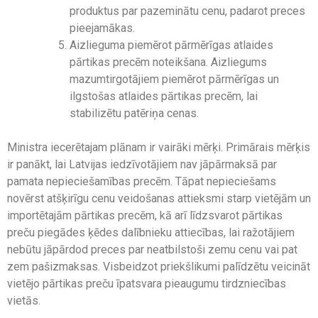
produktus par pazeminātu cenu, padarot preces
pieejamākas.
Aizlieguma piemērot pārmērīgas atlaides
pārtikas precēm noteikšana. Aizliegums
mazumtirgotājiem piemērot pārmērīgas un
ilgstošas atlaides pārtikas precēm, lai
stabilizētu patēriņa cenas.
Ministra iecerētajam plānam ir vairāki mērķi. Primārais mērķis
ir panākt, lai Latvijas iedzīvotājiem nav jāpārmaksā par
pamata nepieciešamības precēm. Tāpat nepieciešams
novērst atšķirīgu cenu veidošanas attieksmi starp vietējām un
importētajām pārtikas precēm, kā arī līdzsvarot pārtikas
preču piegādes ķēdes dalībnieku attiecības, lai ražotājiem
nebūtu jāpārdod preces par neatbilstoši zemu cenu vai pat
zem pašizmaksas. Visbeidzot priekšlikumi palīdzētu veicināt
vietējo pārtikas preču īpatsvara pieaugumu tirdzniecības
vietās.