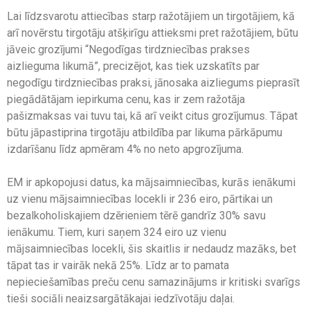
Lai līdzsvarotu attiecības starp ražotājiem un tirgotājiem, kā
arī novērstu tirgotāju atšķirīgu attieksmi pret ražotājiem, būtu
jāveic grozījumi “Negodīgas tirdzniecības prakses
aizlieguma likumā”, precizējot, kas tiek uzskatīts par
negodīgu tirdzniecības praksi, jānosaka aizliegums pieprasīt
piegādātājam iepirkuma cenu, kas ir zem ražotāja
pašizmaksas vai tuvu tai, kā arī veikt citus grozījumus. Tāpat
būtu jāpastiprina tirgotāju atbildība par likuma pārkāpumu
izdarīšanu līdz apmēram 4% no neto apgrozījuma.
EM ir apkopojusi datus, ka mājsaimniecības, kurās ienākumi
uz vienu mājsaimniecības locekli ir 236 eiro, pārtikai un
bezalkoholiskajiem dzērieniem tērē gandrīz 30% savu
ienākumu. Tiem, kuri saņem 324 eiro uz vienu
mājsaimniecības locekli, šis skaitlis ir nedaudz mazāks, bet
tāpat tas ir vairāk nekā 25%. Līdz ar to pamata
nepieciešamības preču cenu samazinājums ir kritiski svarīgs
tieši sociāli neaizsargātākajai iedzīvotāju daļai.