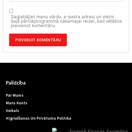
Saglabājiet manu vārdu, e-pasta adresi un vietni
šajā pārlūkprogrammā nākamajai reizei, kad vēlēšos
pievienot komentāru.
Palīdzība
Par Mums
Mans Konts
Veikals
Atgriežšanas Un Privātuma Politika