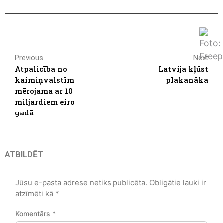
Previous
Next
Atpalicība no
Latvija kļūst
kaimiņvalstīm
plakanāka
mērojama ar 10
miljardiem eiro
gadā
ATBILDĒT
Jūsu e-pasta adrese netiks publicēta.
Obligātie lauki ir
atzīmēti kā
*
Komentārs
*