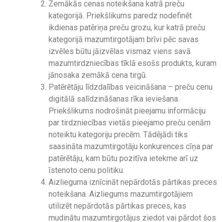
Zemākās cenas noteikšana katrā preču
kategorijā. Priekšlikums paredz nodefinēt
ikdienas patēriņa preču grozu, kur katrā preču
kategorijā mazumtirgotājam brīvi pēc savas
izvēles būtu jāizvēlas vismaz viens savā
mazumtirdzniecības tīklā esošs produkts, kuram
jānosaka zemākā cena tirgū.
Patērētāju līdzdalības veicināšana – preču cenu
digitālā salīdzināšanas rīka ieviešana.
Priekšlikums nodrošināt pieejamu informāciju
par tirdzniecības vietās pieejamo preču cenām
noteiktu kategoriju precēm. Tādējādi tiks
saasināta mazumtirgotāju konkurences cīņa par
patērētāju, kam būtu pozitīva ietekme arī uz
īstenoto cenu politiku.
Aizlieguma iznīcināt nepārdotās pārtikas preces
noteikšana. Aizliegums mazumtirgotājiem
utilizēt nepārdotās pārtikas preces, kas
mudinātu mazumtirgotājus ziedot vai pārdot šos