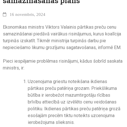
samazināšanas plāns
16 novembris, 2024
Ekonomikas ministrs Viktors Valainis pārtikas preču cenu
samazināšanai piedāvā vairākus risinājumus, kurus koalīcija
turpinās izskatīt. Tikmēr ministrija turpinās darbu pie
nepieciešamo likumu grozījumu sagatavošanas, informē EM.
Pieci iespējamie problēmas risinājumi, kādus šobrīd saskata
ministrs, ir:
Uzcenojuma griestu noteikšana ikdienas
pārtikas preču patēriņa grozam. Priekšlikuma
būtība ir ierobežot mazumtirgotāju rīcības
brīvību attiecībā uz izvēlēto cenu veidošanas
politiku. Ikdienas pārtikas preču patēriņa grozā
esošajām precēm tiktu noteikts uzcenojuma
ierobežojuma slieksnis.