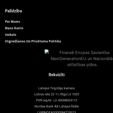
Palīdzība
Par Mums
Mans Konts
Veikals
Atgriežšanas Un Privātuma Politika
Rekvizīti
Latvijas Tirgotāju kamera
Lidoņu iela 22-11, Rīga LV 1055
PVN reģ.Nr. LV 40008034113
Nordea Bank AB Latvijas filiāle
LV89NDEA0000084729323