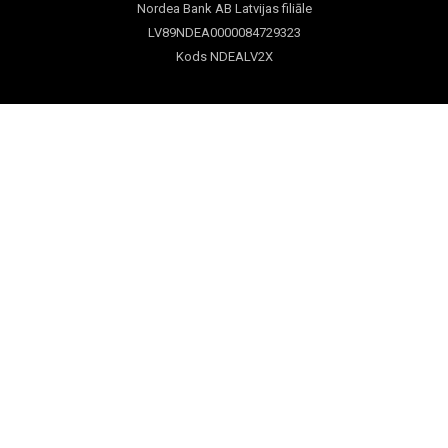
Nordea Bank AB Latvijas filiāle
LV89NDEA0000084729323
Kods NDEALV2X