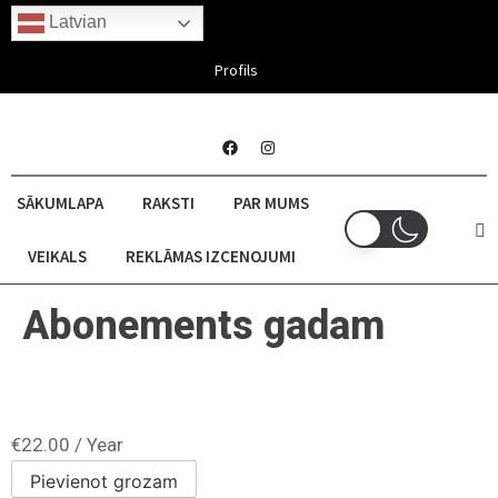
Latvian
Aug 08, 2026
Profils
SĀKUMLAPA
RAKSTI
PAR MUMS
VEIKALS
REKLĀMAS IZCENOJUMI
Abonements gadam
€
22.00
/ Year
Pievienot grozam