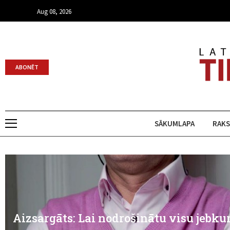
Aug 08, 2026
ABONĒT
SĀKUMLAPA
RAKS
Aizsargāts: Lai nodrošinātu visu jebku