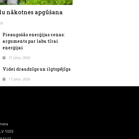
lu nākotnes apgūšana
26
Pieaugošās enerģijas cenas:
arguments par labu tīrai
enerģijai
21 jūlijs, 2026
Videi draudzīgs un ilgtspējīgs
17 jūlijs, 2026
amera
 LV 1055
034113