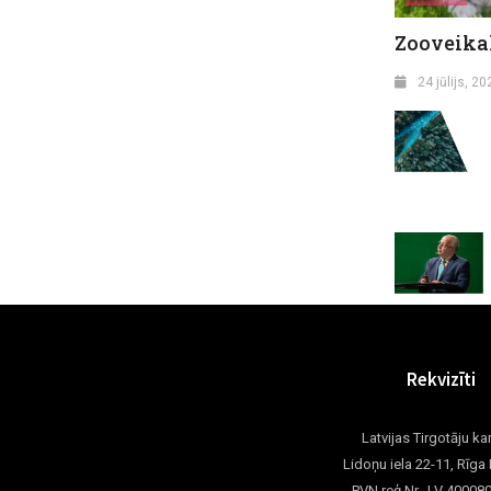
Zooveika
24 jūlijs, 20
Rekvizīti
Latvijas Tirgotāju k
Lidoņu iela 22-11, Rīga
PVN reģ.Nr. LV 40008