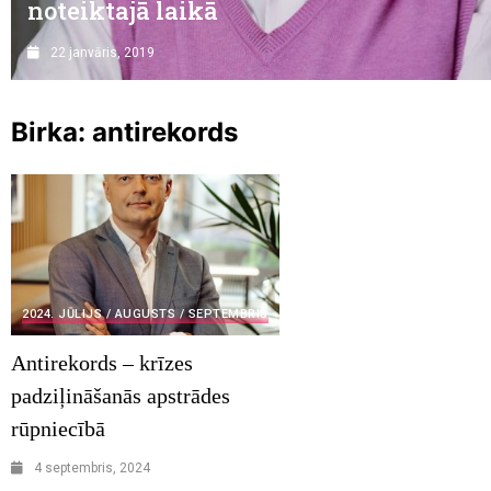
noteiktajā laikā
22 janvāris, 2019
Birka:
antirekords
2024. JŪLIJS / AUGUSTS / SEPTEMBRIS
Antirekords – krīzes
padziļināšanās apstrādes
rūpniecībā
4 septembris, 2024