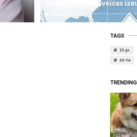
Aizsargāts: Kam veicas iz
2 septembris, 2016
TAGS
20.gs.
60-tie
TRENDING
FASHION