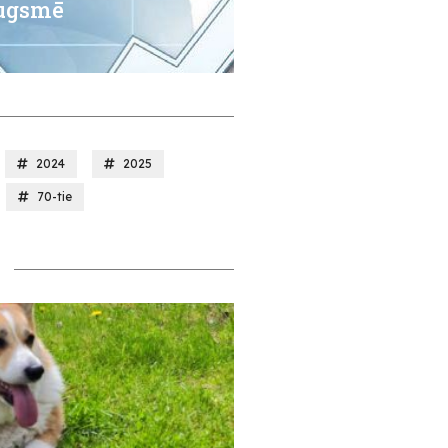
augsmē
2024
2025
70-tie