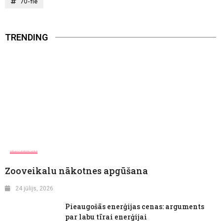
70-tie
TRENDING
FASHION
Zooveikalu nākotnes apgūšana
24 jūlijs, 2026
Pieaugošās enerģijas cenas: arguments
par labu tīrai enerģijai