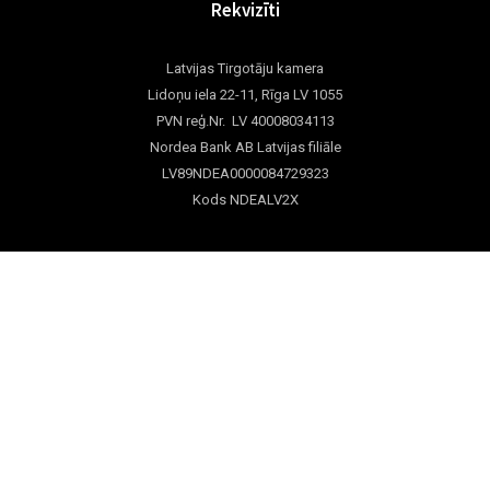
Rekvizīti
Latvijas Tirgotāju kamera
Lidoņu iela 22-11, Rīga LV 1055
PVN reģ.Nr. LV 40008034113
Nordea Bank AB Latvijas filiāle
LV89NDEA0000084729323
Kods NDEALV2X