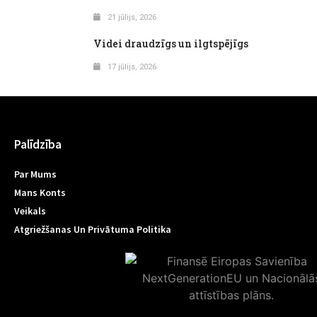
21 jūlijs, 2026
Videi draudzīgs un ilgtspējīgs
17 jūlijs, 2026
Palīdzība
Par Mums
Mans Konts
Veikals
Atgriežšanas Un Privātuma Politika