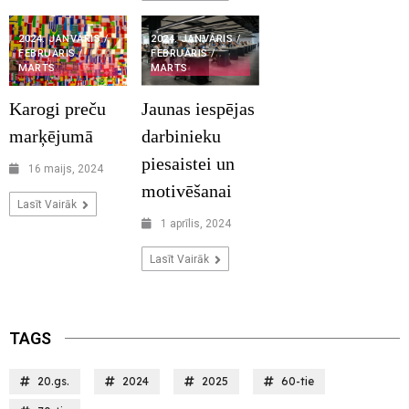
2024. JANVĀRIS /
2024. JANVĀRIS /
FEBRUĀRIS /
FEBRUĀRIS /
MARTS
MARTS
Jaunas iespējas
Karogi preču
darbinieku
marķējumā
piesaistei un
16 maijs, 2024
motivēšanai
Lasīt Vairāk
1 aprīlis, 2024
Lasīt Vairāk
TAGS
20.gs.
2024
2025
60-tie