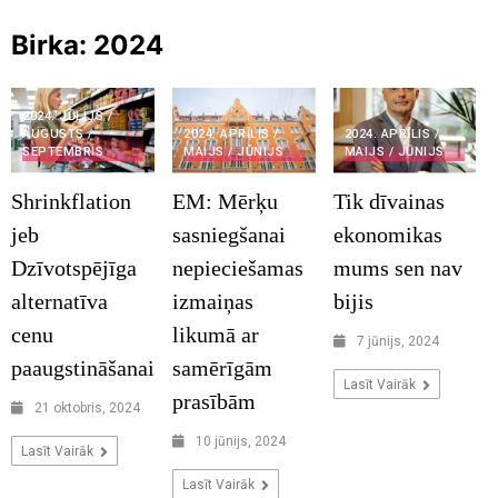
Birka:
2024
2024. JŪLIJS /
2024. APRĪLIS /
2024. APRĪLIS /
AUGUSTS /
MAIJS / JŪNIJS
MAIJS / JŪNIJS
SEPTEMBRIS
EM: Mērķu
Tik dīvainas
Shrinkflation
sasniegšanai
ekonomikas
jeb
nepieciešamas
mums sen nav
Dzīvotspējīga
izmaiņas
bijis
alternatīva
likumā ar
cenu
7 jūnijs, 2024
samērīgām
paaugstināšanai
Lasīt Vairāk
prasībām
21 oktobris, 2024
10 jūnijs, 2024
Lasīt Vairāk
Lasīt Vairāk