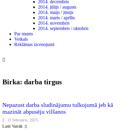
2014. decembris
2014. jūlijs / augusts
2014. maijs / jūnijs
2014. marts / aprīlis
2014. novembris
2014. septembris / oktobris
Par mums
Veikals
Reklāmas izcenojumi
Nepieciešamie klienta analīzes aspekti
23 jūlijs, 2024
Birka:
darba tirgus
2025. JANVĀRIS / FEBRUĀRIS / MARTS
Nepazust darba sludinājumu tulkojumā jeb kā
mazināt abpusēju vilšanos
11 februāris, 2025
Lasīt Vairāk