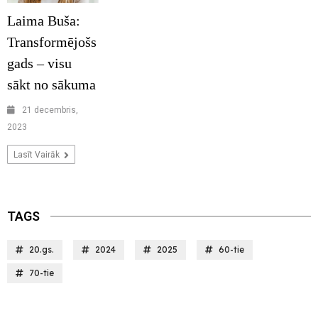
Laima Buša:
Transformējošs
gads – visu
sākt no sākuma
21 decembris,
2023
Lasīt Vairāk
TAGS
20.gs.
2024
2025
60-tie
70-tie