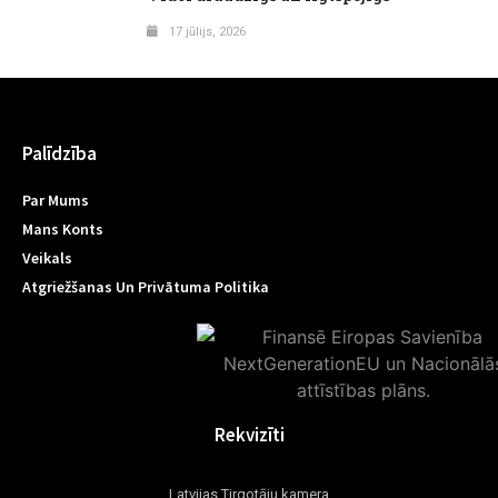
17 jūlijs, 2026
Palīdzība
Par Mums
Mans Konts
Veikals
Atgriežšanas Un Privātuma Politika
Rekvizīti
Latvijas Tirgotāju kamera