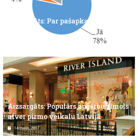
Aizsargāts: Par pašapkalpošanās
kasēm
14 maijs, 2017
Aizsargāts: Populārs apģērbu zīmols
atver pirmo veikalu Latvijā
14 maijs, 2017