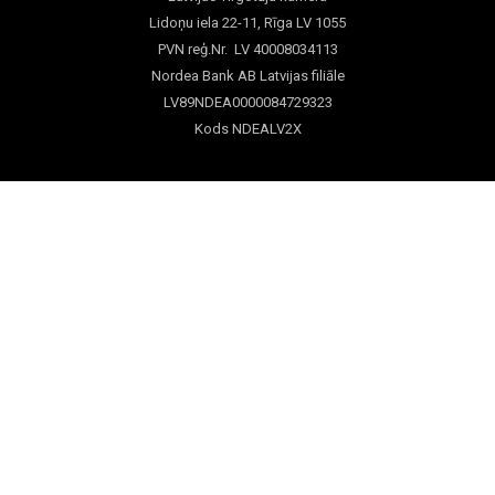
Lidoņu iela 22-11, Rīga LV 1055
PVN reģ.Nr. LV 40008034113
Nordea Bank AB Latvijas filiāle
LV89NDEA0000084729323
Kods NDEALV2X