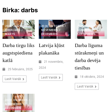
Birka:
darbs
2025. JANVĀRIS /
2024. OKTOBRIS /
2024. JŪLIJS /
FEBRUĀRIS /
NOVEMBRIS /
AUGUSTS /
MARTS
DECEMBRIS
SEPTEMBRIS
Darba tirgu liks
Latvija kļūst
Darba līguma
augstspiediena
plakanāka
stūrakmeņi un
katlā
darba devēja
21 novembris,
tiesības
2024
25 februāris, 2025
18 oktobris, 2024
Lasīt Vairāk
Lasīt Vairāk
Lasīt Vairāk
2023. OKTOBRIS /
NOVEMBRIS /
DECEMBRIS