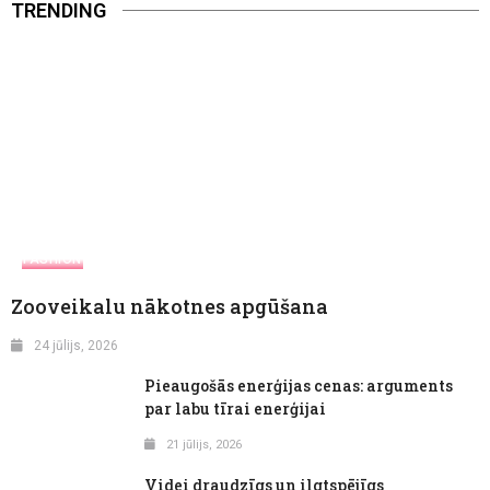
TRENDING
FASHION
Zooveikalu nākotnes apgūšana
24 jūlijs, 2026
Pieaugošās enerģijas cenas: arguments
par labu tīrai enerģijai
21 jūlijs, 2026
Videi draudzīgs un ilgtspējīgs