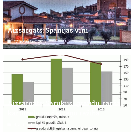
Aizsargāts: Spānijas vīni
17 novembris, 2015
Aizsargāts: Sarukusi graudu, rapša,
kartupeļu un dārzeņu ražība
4 jūlijs, 2014