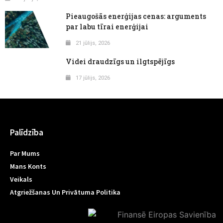
Pieaugošās enerģijas cenas: arguments
par labu tīrai enerģijai
21 jūlijs, 2026
Videi draudzīgs un ilgtspējīgs
17 jūlijs, 2026
Palīdzība
Par Mums
Mans Konts
Veikals
Atgriežšanas Un Privātuma Politika