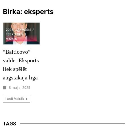
Birka:
eksperts
2025. JANVĀRIS /
FEBRUĀRIS /
MARTS
“Balticovo”
valde: Eksports
liek spēlēt
augstākajā līgā
8 maijs, 2025
Lasīt Vairāk
TAGS