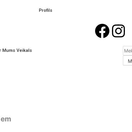
Profils
r Mums
Veikals
niem