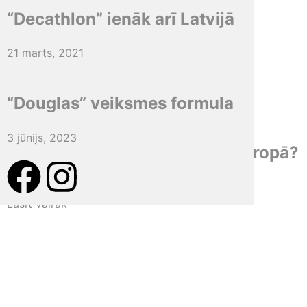
7 marts, 2015
“Decathlon” ienāk arī Latvijā
Birka:
kafija
21 marts, 2021
“Douglas” veiksmes formula
2025. janvāris / februāris / marts
3 jūnijs, 2023
Vai Latvijas kafija ir dārgākā Eiropā?
31 janvāris, 2025
Lasīt vairāk