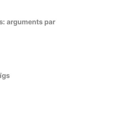
s: arguments par
īgs