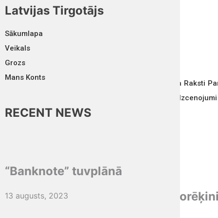
Latvijas Tirgotājs
Aug 05, 2026
Sākumlapa
ABONĒT
Veikals
Grozs
Mans Konts
Sākumlapa
Raksti
Pa
Reklāmas Izcenojumi
RECENT NEWS
Radīts Cēsīs – “Ņiprie Zaļumi”
“Banknote” tuvplānā
9 jūnijs, 2021
Aizsargāts: Ātrākiem naudas norēķi
13 augusts, 2023