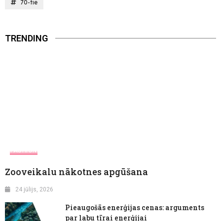
70-tie
TRENDING
FASHION
Zooveikalu nākotnes apgūšana
24 jūlijs, 2026
Pieaugošās enerģijas cenas: arguments
par labu tīrai enerģijai