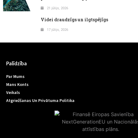
21 jūlijs, 2026
Videi draudzīgs un ilgtspējīgs
17 jūlijs, 2026
Palīdzība
Par Mums
Mans Konts
Veikals
Atgriežšanas Un Privātuma Politika