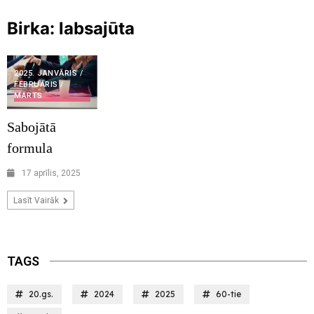
Birka:
labsajūta
2025. JANVĀRIS /
FEBRUĀRIS /
MARTS
Sabojātā
formula
17 aprīlis, 2025
Lasīt Vairāk
TAGS
20.gs.
2024
2025
60-tie