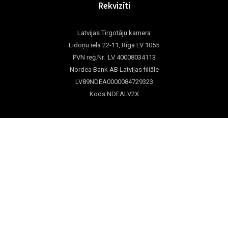
Rekvizīti
Latvijas Tirgotāju kamera
Lidoņu iela 22-11, Rīga LV 1055
PVN reģ.Nr. LV 40008034113
Nordea Bank AB Latvijas filiāle
LV89NDEA0000084729323
Kods NDEALV2X